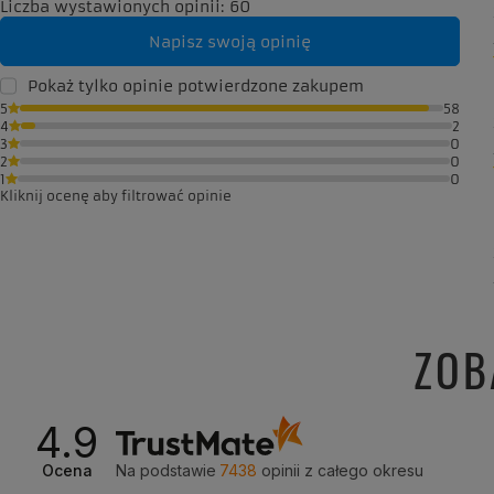
Liczba wystawionych opinii: 60
Napisz swoją opinię
Pokaż tylko opinie potwierdzone zakupem
5
58
4
2
3
0
2
0
1
0
Kliknij ocenę aby filtrować opinie
ZOB
4.9
Ocena
Na podstawie
7438
opinii
z całego okresu