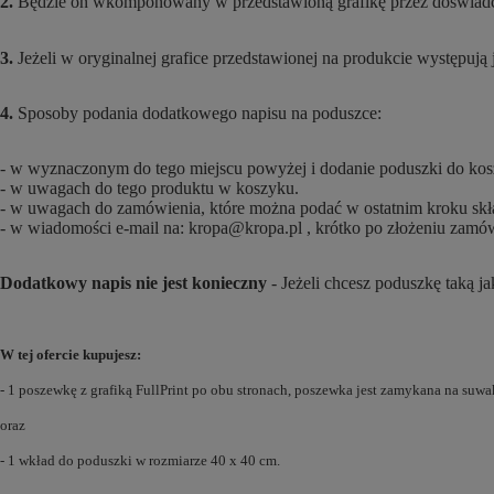
2.
Będzie on wkomponowany w przedstawioną grafikę przez doświadczon
3.
Jeżeli w oryginalnej grafice przedstawionej na produkcie występują 
4.
Sposoby podania dodatkowego napisu na poduszce:
- w wyznaczonym do tego miejscu powyżej i dodanie poduszki do kos
- w uwagach do tego produktu w koszyku.
- w uwagach do zamówienia, które można podać w ostatnim kroku skł
- w wiadomości e-mail na: kropa@kropa.pl , krótko po złożeniu zamó
Dodatkowy napis nie jest konieczny
- Jeżeli chcesz poduszkę taką ja
W tej ofercie kupujesz:
- 1 poszewkę z grafiką FullPrint po obu stronach, poszewka jest zamykana na suwa
oraz
- 1 wkład do poduszki w rozmiarze 40 x 40 cm.