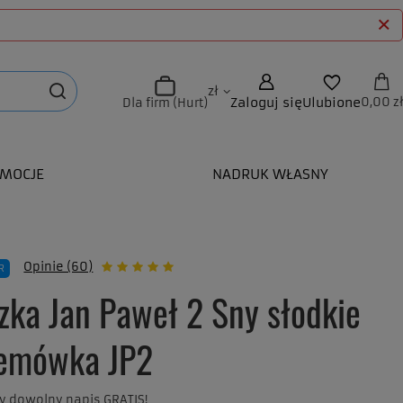
zł
Zaloguj się
Ulubione
0,00 zł
Dla firm (Hurt)
MOCJE
NADRUK WŁASNY
Opinie (60)
R
zka Jan Paweł 2 Sny słodkie
remówka JP2
y dowolny napis GRATIS!