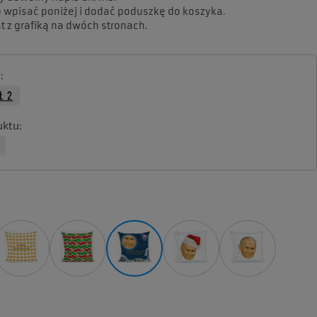
 wpisać poniżej i dodać poduszkę do koszyka.
t z grafiką na dwóch stronach.
a
Ł 2
uktu