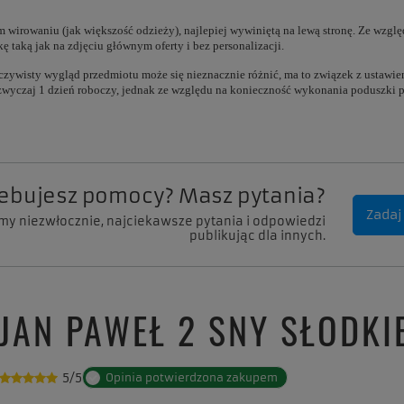
wirowaniu (jak większość odzieży), najlepiej wywiniętą na lewą stronę. Ze wzglę
 taką jak na zdjęciu głównym oferty i bez personalizacji.
zeczywisty wygląd przedmiotu może się nieznacznie różnić, ma to związek z ustawi
zazwyczaj 1 dzień roboczy, jednak ze względu na konieczność wykonania poduszki
zebujesz pomocy? Masz pytania?
Zadaj
my niezwłocznie, najciekawsze pytania i odpowiedzi
publikując dla innych.
 JAN PAWEŁ 2 SNY SŁODKI
5/5
Opinia potwierdzona zakupem