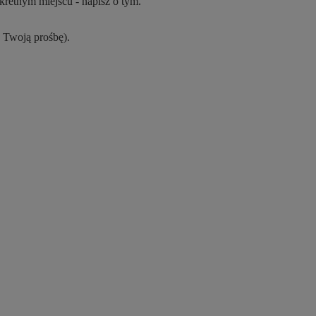
kretnym miejscu - napisz o tym.
a Twoją prośbę).