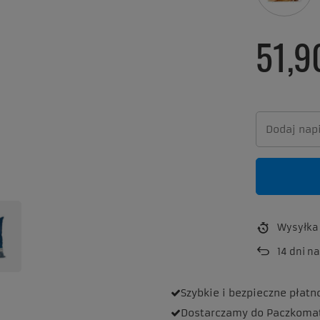
51,9
Wysyłk
14
dni na
Szybkie i bezpieczne
płatn
Dostarczamy
do Paczkoma