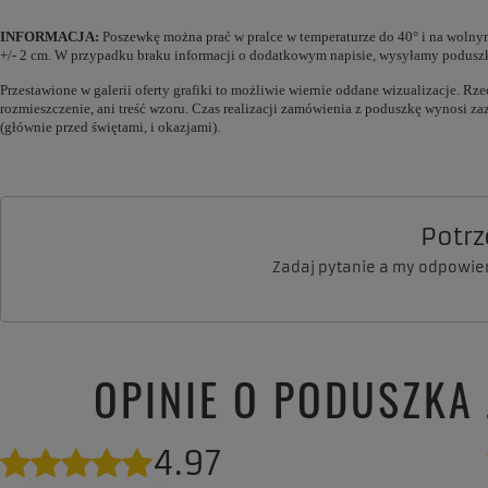
INFORMACJA:
Poszewkę można prać w pralce w temperaturze do 40° i na wolnym 
+/- 2 cm. W przypadku braku informacji o dodatkowym napisie, wysyłamy poduszkę
Przestawione w galerii oferty grafiki to możliwie wiernie oddane wizualizacje. R
rozmieszczenie, ani treść wzoru. Czas realizacji zamówienia z poduszkę wynosi 
(głównie przed świętami, i okazjami).
Potr
Zadaj pytanie a my odpowie
OPINIE O PODUSZKA
4.97