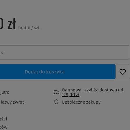
0 zł
brutto
/
szt.
Dodaj do koszyka
Darmowa i szybka dostawa
od
a
jutro
129,00 zł
 łatwy zwrot
Bezpieczne zakupy
ości
tów