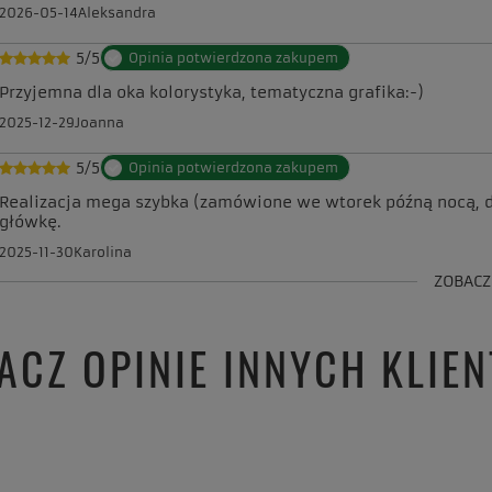
2026-05-14
Aleksandra
5/5
Opinia potwierdzona zakupem
Przyjemna dla oka kolorystyka, tematyczna grafika:-)
2025-12-29
Joanna
5/5
Opinia potwierdzona zakupem
Realizacja mega szybka (zamówione we wtorek późną nocą, do
główkę.
2025-11-30
Karolina
ZOBACZ
ACZ OPINIE INNYCH KLIE