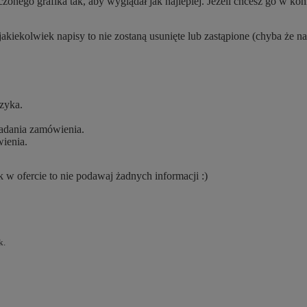
ego grafika tak, aby wyglądał jak najlepiej. Jeżeli chcesz go w kon
jakiekolwiek napisy to nie zostaną usunięte lub zastąpione (chyba że n
zyka.
adania zamówienia.
wienia.
k w ofercie to nie podawaj żadnych informacji :)
k.