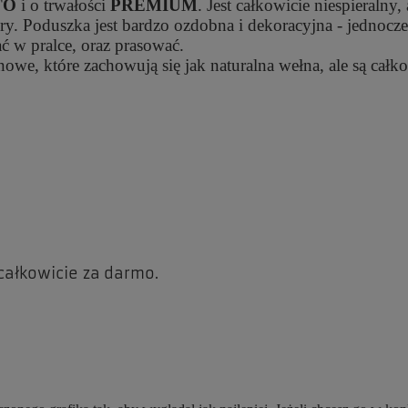
TO
i o trwałości
PREMIUM
. Jest całkowicie niespieralny
y. Poduszka jest bardzo ozdobna i dekoracyjna - jednocze
 w pralce, oraz prasować.
we, które zachowują się jak naturalna wełna, ale są całko
całkowicie za darmo
.