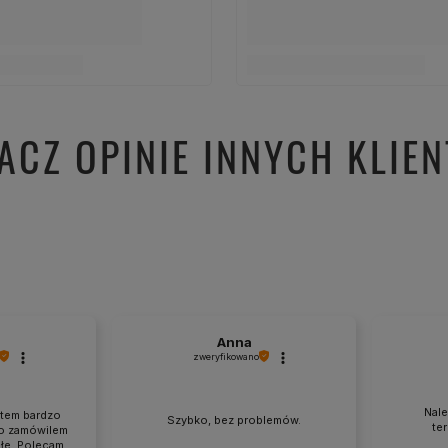
Szybko, bez problemów.
te
o zamówilem
ałe. Polecam
🤘
0
0
0
w tym tygodniu
Komentarz sklepu
Cieszy nas Twoja miła opinia i
Dziękujem
zaufanie. Jesteśmy wdzięczni za tak
- to czys
wspaniałych klientów jak Ty. Z
takich kli
pozdrowieniami, obsługa sklepu.
wysiłek wł
nami Twoi
zobaczeni
 producent tekstyliów z nadrukiem su
po gotowy wyrób – szybka realizacja i wysoka trwałość
szyjemy personalizowane tekstylia w naszym rodzinnym zakła
ta gwarantuje wyjątkową jakość, trwałość oraz intensywność
ości produktów
– zarówno z gotowych plików, jak i według T
kacji wizualnej.