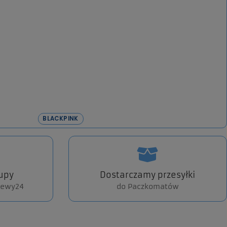
BLACKPINK
upy
Dostarczamy przesyłki
elewy24
do Paczkomatów