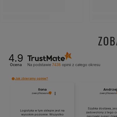
Logistyka w tym sklepie jest na
zadowolony z tego c
wysokim poziomie. Wszystko
naszywki super i trw
zapakowano wręcz wzorowo.
Kropa 👏 👍
0
0
0
wczoraj
wczoraj
PPHU KROPA – polski
Personalizacja od projektu 
Od ponad
16 lat
projektujemy i 
sublimacyjnych
– technologia 
Wykonujemy
nadruk na większ
dopasowany do potrzeb i identyfi