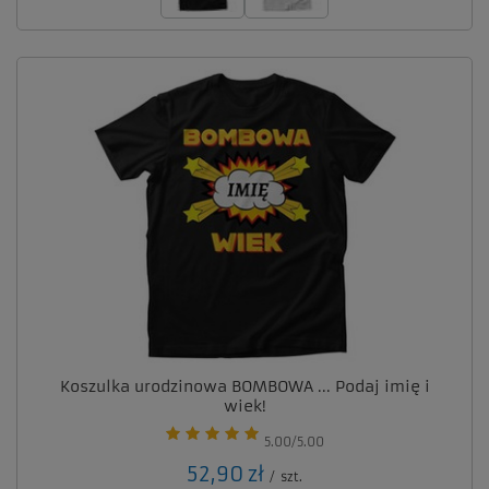
Koszulka urodzinowa BOMBOWA ... Podaj imię i
wiek!
5.00/5.00
52,90 zł
/
szt.