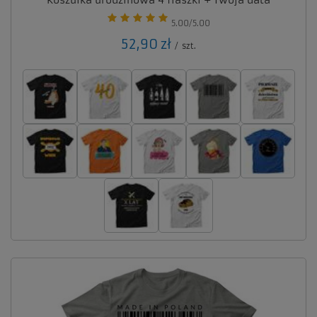
Koszulka urodzinowa 4 flaszki + Twoja data
5.00/5.00
52,90 zł
/
szt.