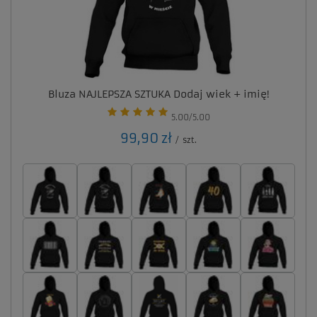
Bluza NAJLEPSZA SZTUKA Dodaj wiek + imię!
5.00/5.00
99,90 zł
/
szt.