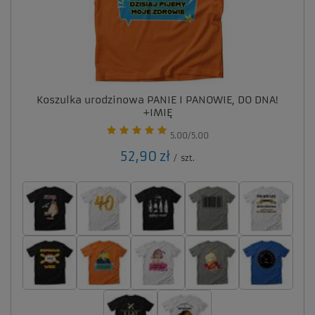
Koszulka urodzinowa PANIE I PANOWIE, DO DNA!
+IMIĘ
5.00/5.00
52,90 zł
/
szt.