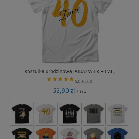
Koszulka urodzinowa PODAJ WIEK + IMIĘ
5.00/5.00
52,90 zł
/
szt.