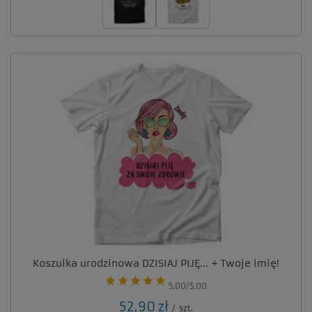
Koszulka urodzinowa DZISIAJ PIJĘ... + Twoje imię!
5.00/5.00
52,90 zł
/
szt.