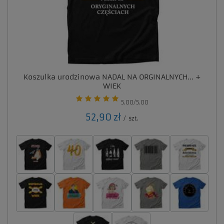
Koszulka urodzinowa NADAL NA ORGINALNYCH... +
WIEK
5.00/5.00
52,90 zł
/
szt.