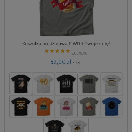
Koszulka urodzinowa PIWO + Twoje imię!
5.00/5.00
52,90 zł
/
szt.