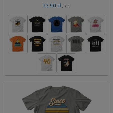
52,90 zł
/
szt.