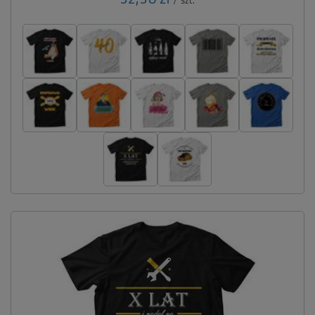
/
szt.