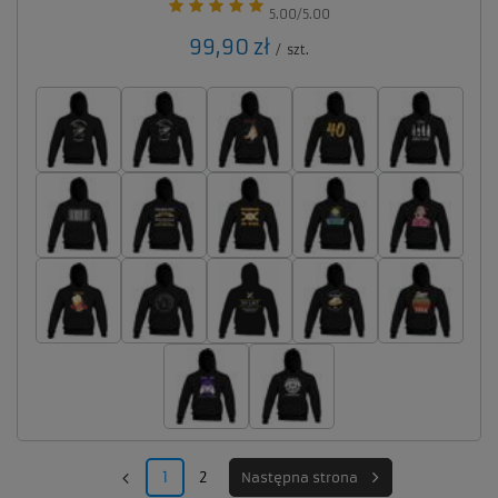
5.00/5.00
99,90 zł
/
szt.
1
2
Następna strona