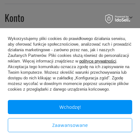
Konto
Wykorzystujemy pliki cookies do prawidłowego działania serwisu,
Informacje
aby oferować funkcje społecznościowe, analizować ruch i prowadzić
działania marketingowe - zarówno przez nas, jak i naszych
Zaufanych Partnerów. Pliki cookies służą również do personalizacji
reklam. Więcej informacji znajdziesz w
polityce prywatności
.
Akceptacja tego komunikatu oznacza zgodę na ich zapisywanie na
Regulaminy
Twoim komputerze. Możesz określić warunki przechowywania lub
dostępu do nich klikając w zakładkę „Konfiguracja zgód”. Zgodę
możesz wycofać w dowolnym momencie poprzez usunięcie plików
cookies z przeglądarki z danego urządzenia końcowego.
Wchodzę!
607 605 505
kropa@kropa.pl
P.P.H.U. KROPA
,
Chodkiewicza 16
,
05-200
Wołomin
Zaawansowane