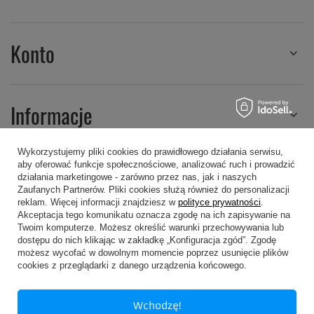
Konto
Informacje
Wykorzystujemy pliki cookies do prawidłowego działania serwisu,
aby oferować funkcje społecznościowe, analizować ruch i prowadzić
Regulaminy
działania marketingowe - zarówno przez nas, jak i naszych
Zaufanych Partnerów. Pliki cookies służą również do personalizacji
reklam. Więcej informacji znajdziesz w
polityce prywatności
.
Akceptacja tego komunikatu oznacza zgodę na ich zapisywanie na
Twoim komputerze. Możesz określić warunki przechowywania lub
dostępu do nich klikając w zakładkę „Konfiguracja zgód”. Zgodę
możesz wycofać w dowolnym momencie poprzez usunięcie plików
607 605 505
kropa@kropa.pl
cookies z przeglądarki z danego urządzenia końcowego.
P.P.H.U. KROPA
,
Chodkiewicza 16
,
05-200
Wołomin
Wchodzę!