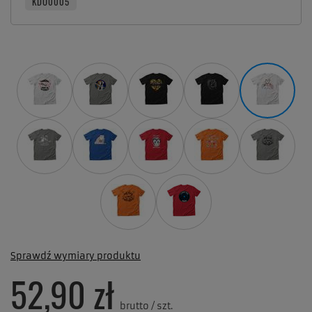
KDO0005
Sprawdź wymiary produktu
52,90 zł
brutto
/
szt.