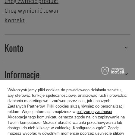
Chcę zwrócić produkt
Chcę wymienić towar
Kontakt
Konto
Informacje
Wykorzystujemy pliki cookies do prawidłowego działania serwisu,
aby oferować funkcje społecznościowe, analizować ruch i prowadzić
Regulaminy
działania marketingowe - zarówno przez nas, jak i naszych
Zaufanych Partnerów. Pliki cookies służą również do personalizacji
reklam. Więcej informacji znajdziesz w
polityce prywatności
.
Akceptacja tego komunikatu oznacza zgodę na ich zapisywanie na
Twoim komputerze. Możesz określić warunki przechowywania lub
dostępu do nich klikając w zakładkę „Konfiguracja zgód”. Zgodę
możesz wycofać w dowolnym momencie poprzez usunięcie plików