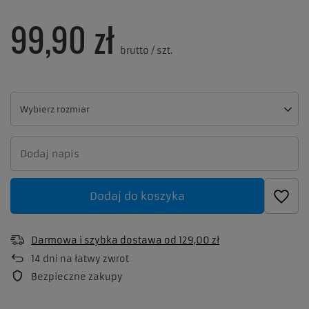
99,90 zł
brutto
/
szt.
Wybierz rozmiar
Wybierz rozmiar
Dodaj do koszyka
Darmowa i szybka dostawa
od
129,00 zł
14
dni na łatwy zwrot
Bezpieczne zakupy