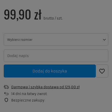
99,90 zł
brutto
/
szt.
Wybierz rozmiar
Wybierz rozmiar
Dodaj do koszyka
Darmowa i szybka dostawa
od
129,00 zł
14
dni na łatwy zwrot
Bezpieczne zakupy