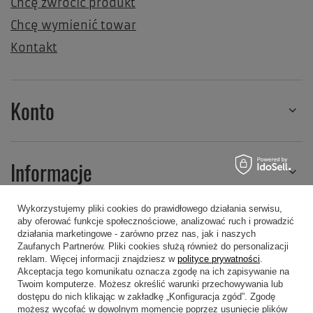
Chcę zwrócić produkt
Chcę wymienić towar
Kontakt
Konto
Informacje
Wykorzystujemy pliki cookies do prawidłowego działania serwisu,
aby oferować funkcje społecznościowe, analizować ruch i prowadzić
Regulaminy
działania marketingowe - zarówno przez nas, jak i naszych
Zaufanych Partnerów. Pliki cookies służą również do personalizacji
reklam. Więcej informacji znajdziesz w
polityce prywatności
.
Akceptacja tego komunikatu oznacza zgodę na ich zapisywanie na
Twoim komputerze. Możesz określić warunki przechowywania lub
dostępu do nich klikając w zakładkę „Konfiguracja zgód”. Zgodę
możesz wycofać w dowolnym momencie poprzez usunięcie plików