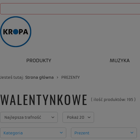
PRODUKTY
MUZYKA
Jesteś tutaj:
Strona główna
PREZENTY
WALENTYNKOWE
( ilość produktów:
195
)
Zmień sortowanie
Najlepsza trafność
Zmień ilość wyświetlanych produkt
Pokaż 20
Kategoria
Prezent