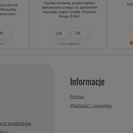
Szybka dostawa, jestem bardzo
Szy
pie jest na
zadowolony z tego co zamówilem
 Wszystko
naszywki super i trwałe. Polecam
 wzorowo.
Kropa 👏 👍🤘
0
0
0
niu
w tym tygodniu
Cieszy nas
zaufanie. 
wspaniałyc
pozdrowie
Informacje
Pomoc
Płatności i wysyłka
nych produktów
akcji