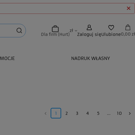
zł
Zaloguj się
Ulubione
0,00 zł
Dla firm (Hurt)
MOCJE
NADRUK WŁASNY
1
2
3
4
5
...
10