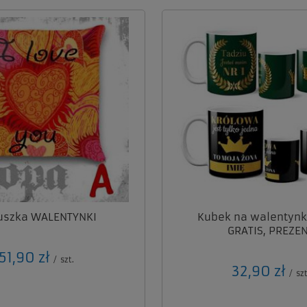
uszka WALENTYNKI
Kubek na walentynk
GRATIS, PREZE
51,90 zł
/
szt.
32,90 zł
/
szt