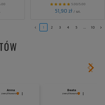
5.00
5.00/5.00
51,90 zł
.
/
szt.
1
2
3
4
5
...
10
NTÓW
Anna
Beata
zweryfikowano
zweryfikowano