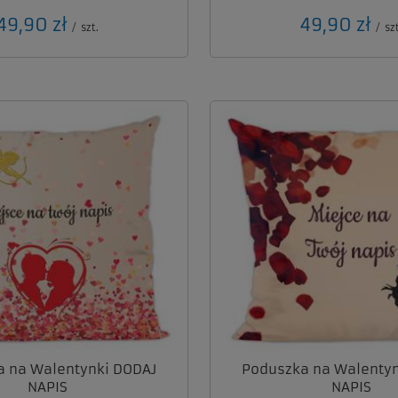
49,90 zł
49,90 zł
/
szt.
/
szt
a na Walentynki DODAJ
Poduszka na Walentyn
NAPIS
NAPIS