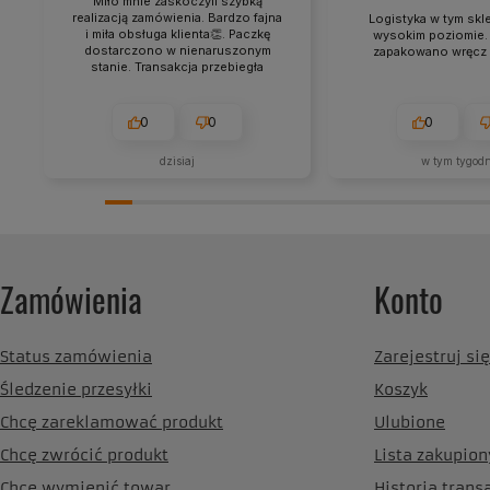
Miło mnie zaskoczyli szybką
realizacją zamówienia. Bardzo fajna
Logistyka w tym skle
i miła obsługa klienta👏. Paczkę
wysokim poziomie.
dostarczono w nienaruszonym
zapakowano wręcz
stanie. Transakcja przebiegła
całkowicie pomyślnie. Zamówiony
produkt przyszedł przed czasem.
Informacje o wysyłce otrzymywałam
0
0
0
na bieżąco.
dzisiaj
w tym tygod
Zamówienia
Konto
Status zamówienia
Zarejestruj się
Śledzenie przesyłki
Koszyk
Chcę zareklamować produkt
Ulubione
Chcę zwrócić produkt
Lista zakupio
Chcę wymienić towar
Historia trans