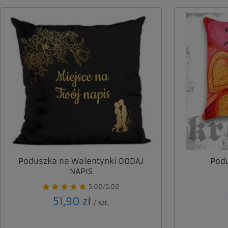
Poduszka na Walentynki DODAJ
Pod
NAPIS
5.00/5.00
51,90 zł
/
szt.