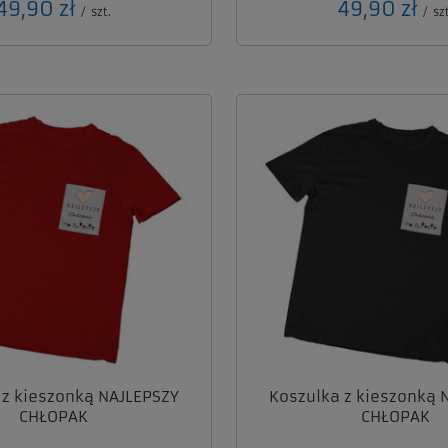
49,90 zł
49,90 zł
/
szt.
/
szt
 z kieszonką NAJLEPSZY
Koszulka z kieszonką 
CHŁOPAK
CHŁOPAK