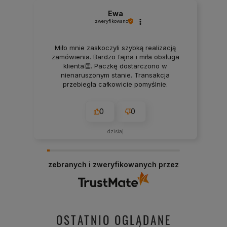
Ewa
zweryfikowano
Miło mnie zaskoczyli szybką realizacją
zamówienia. Bardzo fajna i miła obsługa
klienta👏. Paczkę dostarczono w
nienaruszonym stanie. Transakcja
przebiegła całkowicie pomyślnie.
Zamówiony produkt przyszedł przed
czasem. Informacje o wysyłce
0
0
otrzymywałam na bieżąco.
dzisiaj
zebranych i zweryfikowanych przez
OSTATNIO OGLĄDANE