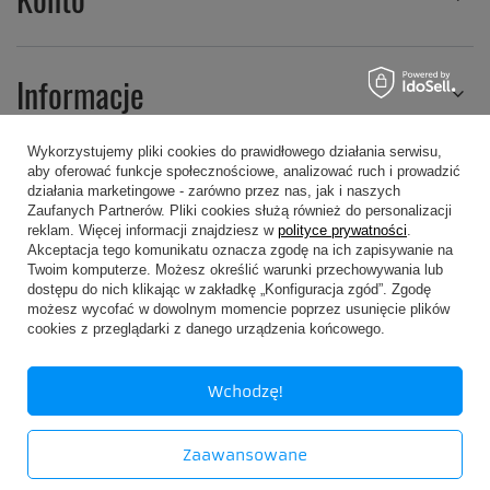
Informacje
Wykorzystujemy pliki cookies do prawidłowego działania serwisu,
aby oferować funkcje społecznościowe, analizować ruch i prowadzić
Regulaminy
działania marketingowe - zarówno przez nas, jak i naszych
Zaufanych Partnerów. Pliki cookies służą również do personalizacji
reklam. Więcej informacji znajdziesz w
polityce prywatności
.
Akceptacja tego komunikatu oznacza zgodę na ich zapisywanie na
Twoim komputerze. Możesz określić warunki przechowywania lub
dostępu do nich klikając w zakładkę „Konfiguracja zgód”. Zgodę
możesz wycofać w dowolnym momencie poprzez usunięcie plików
607 605 505
kropa@kropa.pl
cookies z przeglądarki z danego urządzenia końcowego.
P.P.H.U. KROPA
,
Chodkiewicza 16
,
05-200
Wołomin
Wchodzę!
W sklepie prezentujemy ceny brutto (z VAT).
Zaawansowane