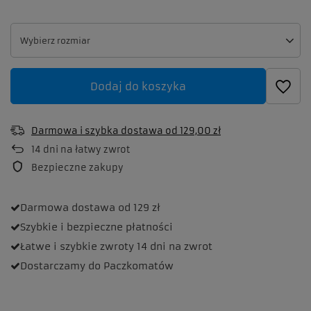
Wybierz rozmiar
Wybierz rozmiar
Dodaj do koszyka
Darmowa i szybka dostawa
od
129,00 zł
14
dni na łatwy zwrot
Bezpieczne zakupy
Darmowa dostawa
od 129 zł
Szybkie i bezpieczne
płatności
Łatwe i szybkie zwroty
14 dni na zwrot
Dostarczamy
do Paczkomatów