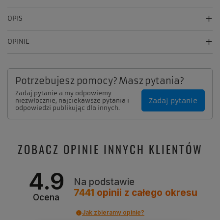
OPIS
OPINIE
Potrzebujesz pomocy? Masz pytania?
Zadaj pytanie a my odpowiemy
Zadaj pytanie
niezwłocznie, najciekawsze pytania i
odpowiedzi publikując dla innych.
ZOBACZ OPINIE INNYCH KLIENTÓW
4.9
Na podstawie
7441
opinii
z całego okresu
Ocena
Jak zbieramy opinie?