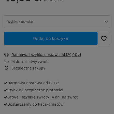
brutto
/
szt.
Wybierz rozmiar
Wybierz rozmiar
Dodaj do koszyka
Darmowa i szybka dostawa
od
129,00 zł
14
dni na łatwy zwrot
Bezpieczne zakupy
Darmowa dostawa
od 129 zł
Szybkie i bezpieczne
płatności
Łatwe i szybkie zwroty
14 dni na zwrot
Dostarczamy
do Paczkomatów