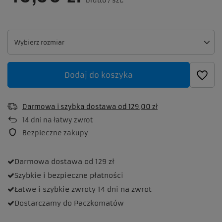
brutto
/
szt.
Wybierz rozmiar
Wybierz rozmiar
Dodaj do koszyka
Darmowa i szybka dostawa
od
129,00 zł
14
dni na łatwy zwrot
Bezpieczne zakupy
Darmowa dostawa
od 129 zł
Szybkie i bezpieczne
płatności
Łatwe i szybkie zwroty
14 dni na zwrot
Dostarczamy
do Paczkomatów