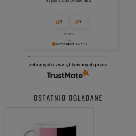
Szybko, bez problemów.
0
0
wczoraj
Komentarz sklepu
Cieszy nas Twoja miła opinia i zaufanie.
Jesteśmy wdzięczni za tak wspaniałych klientów
zebranych i zweryfikowanych przez
jak Ty. Z pozdrowieniami, obsługa sklepu.
OSTATNIO OGLĄDANE