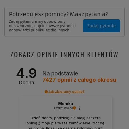
Potrzebujesz pomocy? Masz pytania?
Zadaj pytanie a my odpowiemy
Zadaj pytanie
niezwłocznie, najciekawsze pytania i
odpowiedzi publikując dla innych.
ZOBACZ OPINIE INNYCH KLIENTÓW
4.9
Na podstawie
7427
opinii
z całego okresu
Ocena
Jak zbieramy opinie?
Monika
zweryfikowano
Dzień dobry, podzielę się moją szczerą
opinią ;) moje pierwsze zamówienie, trochę
na próbę. Koszulka czarna kolorowy print.