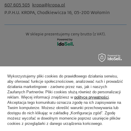
607 605 505
kropa@kropa.pl
P.P.H.U. KROPA
,
Chodkiewicza 16
,
05-200
Wołomin
W sklepie prezentujemy ceny brutto (z VAT).
Wykorzystujemy pliki cookies do prawidłowego działania serwisu,
aby oferować funkcje społecznościowe, analizować ruch i prowadzić
działania marketingowe - zarówno przez nas, jak i naszych
Zaufanych Partnerów. Pliki cookies służą również do personalizacji
reklam. Więcej informacji znajdziesz w
polityce prywatności
.
Akceptacja tego komunikatu oznacza zgodę na ich zapisywanie na
Twoim komputerze. Możesz określić warunki przechowywania lub
dostępu do nich klikając w zakładkę „Konfiguracja zgód”. Zgodę
możesz wycofać w dowolnym momencie poprzez usunięcie plików
cookies z przeglądarki z danego urządzenia końcowego.