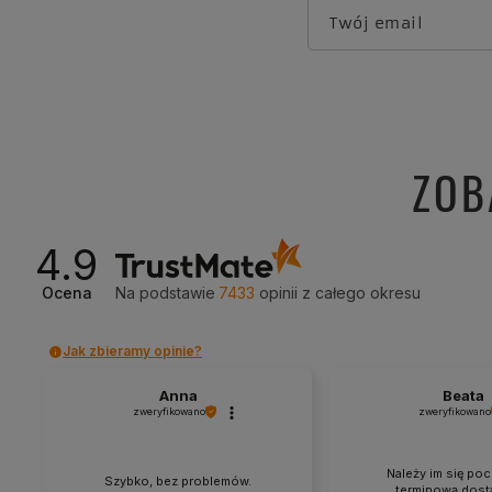
Twój email
ZOB
4.9
Ocena
Na podstawie
7433
opinii
z całego okresu
Jak zbieramy opinie?
Anna
Beata
zweryfikowano
zweryfikowano
Należy im się poc
Szybko, bez problemów.
terminową dosta