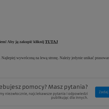
em! Aby ją zakupić kliknij
TUTAJ
 Najlepiej wywróconą na lewą stronę. Należy jedynie unikać prasowa
zebujesz pomocy? Masz pytania?
Zadaj
my niezwłocznie, najciekawsze pytania i odpowiedzi
publikując dla innych.