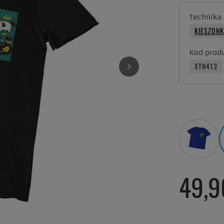
Technika
KIESZON
Kod prod
XTN413
49,9