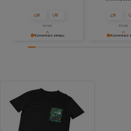
0
0
0
dzisiaj
dzisiaj
Komentarz sklepu
Komentarz 
Cieszy nas Twoja miła opinia i
Dziękujemy za tak poz
zaufanie. Jesteśmy wdzięczni za tak
- to czysta przyjemno
wspaniałych klientów jak Ty. Z
takich klientów! Docen
pozdrowieniami, obsługa sklepu.
wysiłek włożony w pod
nami Twoimi doświadc
zobaczenia!