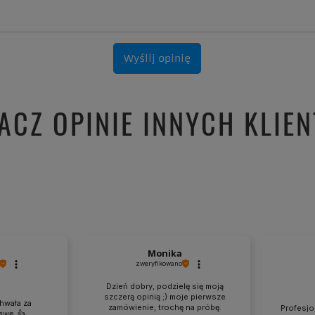
Wyślij opinię
ACZ OPINIE INNYCH KLIE
Monika
zweryfikowano
Dzień dobry, podzielę się moją
szczerą opinią ;) moje pierwsze
hwała za
zamówienie, trochę na próbę.
Profesjon
wę. 👍️