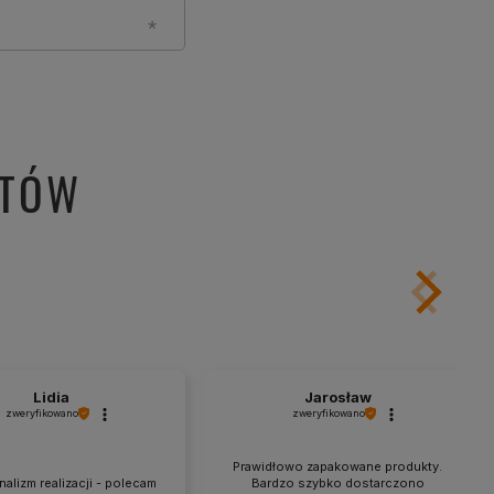
NTÓW
Lidia
Jarosław
zweryfikowano
zweryfikowano
Prawidłowo zapakowane produkty.
alizm realizacji - polecam
Bardzo szybko dostarczono