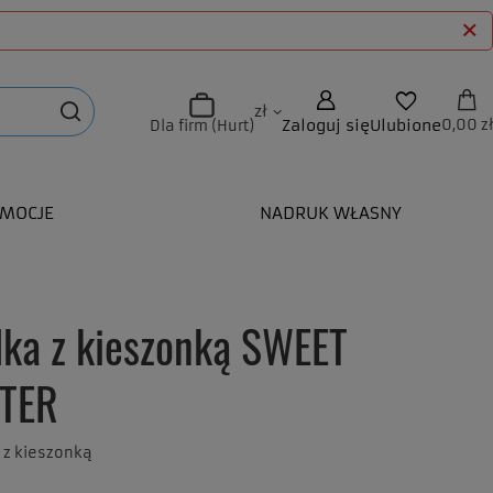
zł
Zaloguj się
Ulubione
0,00 zł
Dla firm (Hurt)
MOCJE
NADRUK WŁASNY
lka z kieszonką SWEET
TER
i z kieszonką