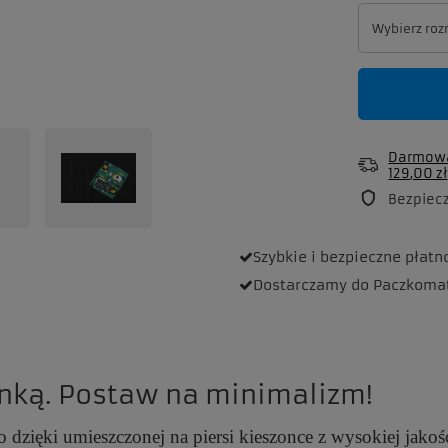
Wybierz roz
Wybierz roz
Darmowa
129,00 zł
Bezpiec
Szybkie i bezpieczne
płatn
Dostarczamy
do Paczkoma
nką. Postaw na minimalizm!
 dzięki umieszczonej na piersi kieszonce z wysokiej jakoś