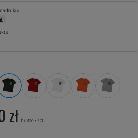
 nadruku
KA
uktu
0 zł
brutto
/
szt.