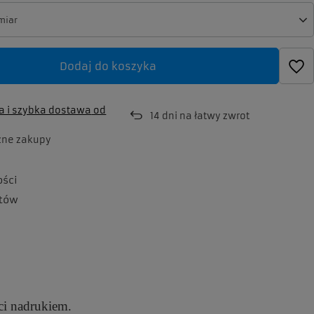
miar
miar
Dodaj do koszyka
 i szybka dostawa
od
14
dni na łatwy zwrot
zne zakupy
ości
tów
ci nadrukiem.