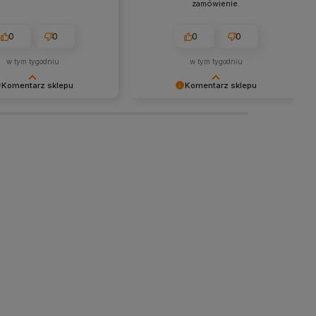
zamówienie.
0
0
0
0
w tym tygodniu
w tym tygodniu
Komentarz sklepu
Komentarz sklepu
y za miłe słowa!
Dziękujemy za tak pozytywną opinię
się, że zakup przeszedł
- to czysta przyjemność obsługiwać
emowo, oraz, że możemy
takich klientów! Doceniamy czas i
odpowiednią obsługę tak
wysiłek włożony w podzielenie się z
klientom. Dziękujemy raz
nami Twoimi doświadczeniami. Do
zobaczenia!