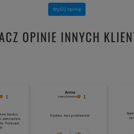
Wyślij opinię
ACZ OPINIE INNYCH KLIE
j
Anna
zweryfikowano
Nale
stem bardzo
Szybko, bez problemów.
te
o zamówilem
ałe. Polecam
🤘
0
0