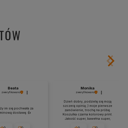
NTÓW
Beata
Monika
zweryfikowano
zweryfikowano
Dzień dobry, podzielę się moją
szczerą opinią ;) moje pierwsze
ży im się pochwała za
zamówienie, trochę na próbę.
rminową dostawę. 👍️
Koszulka czarna kolorowy print.
Jakość super, bawełna super,
grafika wykonanie super,
wymiarowo super, optycznie
0
0
0
0