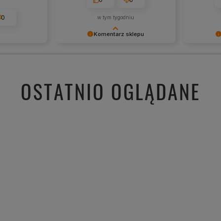
0
w tym tygodniu
Komentarz sklepu
Cieszy nas Twoja miła opinia i
Dziękujem
zaufanie. Jesteśmy wdzięczni za tak
- to czys
wspaniałych klientów jak Ty. Z
takich kli
pozdrowieniami, obsługa sklepu.
wysiłek wł
OSTATNIO OGLĄDANE
nami Twoi
zobaczeni