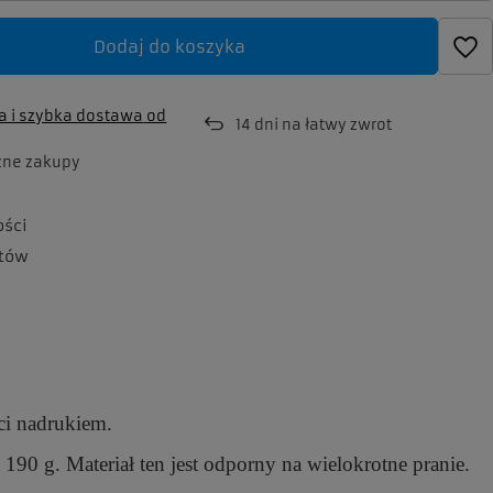
Dodaj do koszyka
 i szybka dostawa
od
14
dni na łatwy zwrot
zne zakupy
ości
tów
ci nadrukiem.
90 g. Materiał ten jest odporny na wielokrotne pranie.