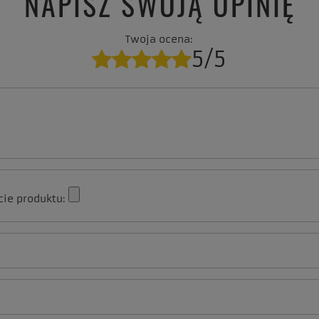
NAPISZ SWOJĄ OPINIĘ
Twoja ocena:
5/5
cie produktu: