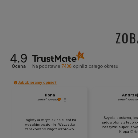
ZOB
4.9
Ocena
Na podstawie
7438
opinii
z całego okresu
Jak zbieramy opinie?
Ilona
Andrze
zweryfikowano
zweryfikowano
Szybka dostawa, je
Logistyka w tym sklepie jest na
zadowolony z tego c
wysokim poziomie. Wszystko
naszywki super i trw
zapakowano wręcz wzorowo.
Kropa 👏 👍