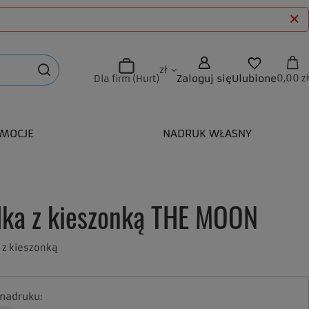
zł
Zaloguj się
Ulubione
0,00 zł
Dla firm (Hurt)
MOCJE
NADRUK WŁASNY
lka z kieszonką THE MOON
i z kieszonką
 nadruku