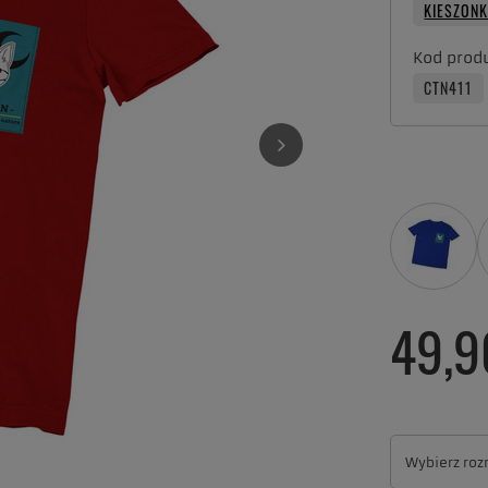
KIESZON
Kod prod
CTN411
49,9
Wybierz roz
Wybierz roz