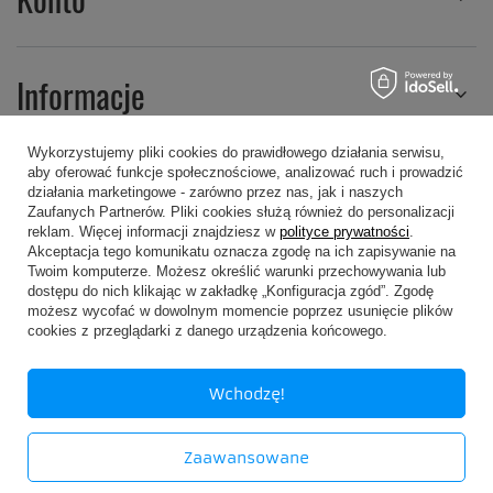
Informacje
Wykorzystujemy pliki cookies do prawidłowego działania serwisu,
aby oferować funkcje społecznościowe, analizować ruch i prowadzić
Regulaminy
działania marketingowe - zarówno przez nas, jak i naszych
Zaufanych Partnerów. Pliki cookies służą również do personalizacji
reklam. Więcej informacji znajdziesz w
polityce prywatności
.
Akceptacja tego komunikatu oznacza zgodę na ich zapisywanie na
Twoim komputerze. Możesz określić warunki przechowywania lub
dostępu do nich klikając w zakładkę „Konfiguracja zgód”. Zgodę
możesz wycofać w dowolnym momencie poprzez usunięcie plików
607 605 505
kropa@kropa.pl
cookies z przeglądarki z danego urządzenia końcowego.
P.P.H.U. KROPA
,
Chodkiewicza 16
,
05-200
Wołomin
Wchodzę!
W sklepie prezentujemy ceny brutto (z VAT).
Zaawansowane