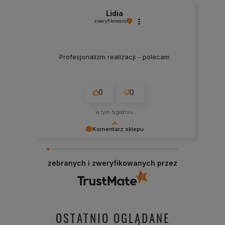
Lidia
zweryfikowano
Profesjonalizm realizacji - polecam
0
0
w tym tygodniu
Komentarz sklepu
Dziękujemy za miłe słowa! Cieszymy się, że
zakup przeszedł bezproblemowo, oraz, że
zebranych i zweryfikowanych przez
możemy zapewnić odpowiednią obsługę tak
świetnym klientom. Dziękujemy raz jeszcze!
OSTATNIO OGLĄDANE