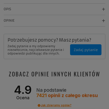
OPIS
OPINIE
Potrzebujesz pomocy? Masz pytania?
Zadaj pytanie a my odpowiemy
Zadaj pytanie
niezwłocznie, najciekawsze pytania i
odpowiedzi publikując dla innych.
ZOBACZ OPINIE INNYCH KLIENTÓW
4.9
Na podstawie
7421
opinii
z całego okresu
Ocena
Jak zbieramy opinie?