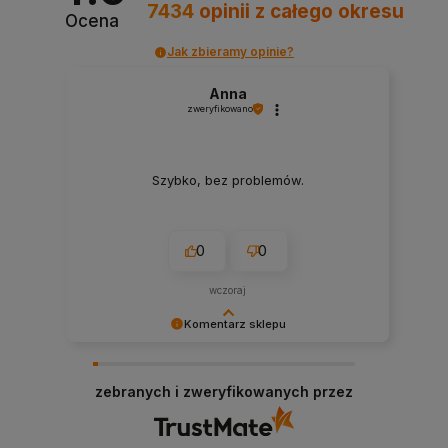
7434
opinii
z całego okresu
Ocena
Jak zbieramy opinie?
Anna
zweryfikowano
Szybko, bez problemów.
0
0
wczoraj
Komentarz sklepu
Cieszy nas Twoja miła opinia i zaufanie.
Jesteśmy wdzięczni za tak wspaniałych klientów
zebranych i zweryfikowanych przez
jak Ty. Z pozdrowieniami, obsługa sklepu.