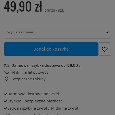
49,90 zł
brutto
/
szt.
Wybierz rozmiar
Wybierz rozmiar
Dodaj do koszyka
Darmowa i szybka dostawa
od
129,00 zł
14
dni na łatwy zwrot
Bezpieczne zakupy
Darmowa dostawa
od 129 zł
Szybkie i bezpieczne
płatności
Łatwe i szybkie zwroty
14 dni na zwrot