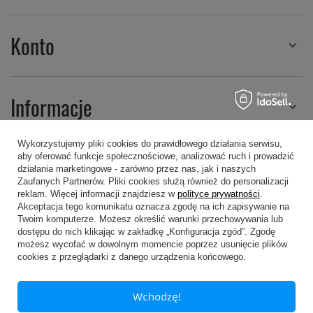
Konto
Informacje
Wykorzystujemy pliki cookies do prawidłowego działania serwisu,
aby oferować funkcje społecznościowe, analizować ruch i prowadzić
Regulaminy
działania marketingowe - zarówno przez nas, jak i naszych
Zaufanych Partnerów. Pliki cookies służą również do personalizacji
reklam. Więcej informacji znajdziesz w
polityce prywatności
.
Akceptacja tego komunikatu oznacza zgodę na ich zapisywanie na
Twoim komputerze. Możesz określić warunki przechowywania lub
dostępu do nich klikając w zakładkę „Konfiguracja zgód”. Zgodę
możesz wycofać w dowolnym momencie poprzez usunięcie plików
607 605 505
kropa@kropa.pl
cookies z przeglądarki z danego urządzenia końcowego.
P.P.H.U. KROPA
,
Chodkiewicza 16
,
05-200
Wołomin
Wchodzę!