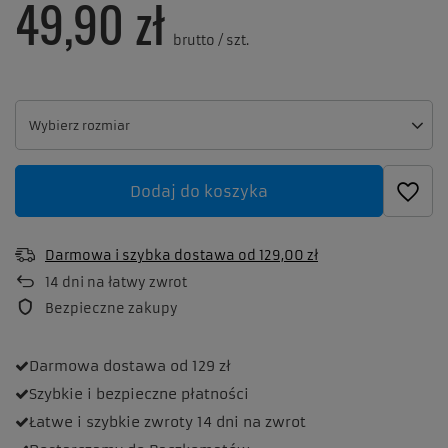
49,90 zł
brutto
/
szt.
Wybierz rozmiar
Wybierz rozmiar
Dodaj do koszyka
Darmowa i szybka dostawa
od
129,00 zł
14
dni na łatwy zwrot
Bezpieczne zakupy
Darmowa dostawa
od 129 zł
Szybkie i bezpieczne
płatności
Łatwe i szybkie zwroty
14 dni na zwrot