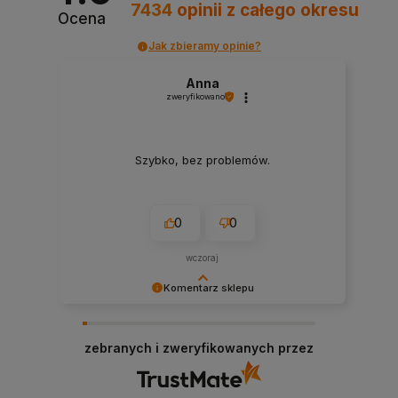
7434
opinii
z całego okresu
Ocena
Jak zbieramy opinie?
Anna
zweryfikowano
Szybko, bez problemów.
0
0
wczoraj
Komentarz sklepu
Cieszy nas Twoja miła opinia i zaufanie.
Jesteśmy wdzięczni za tak wspaniałych klientów
zebranych i zweryfikowanych przez
jak Ty. Z pozdrowieniami, obsługa sklepu.