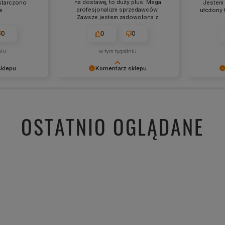
na dostawę, to duży plus. Mega
starczono
Jestem 
profesjonalizm sprzedawców.
e.
ułożony 
Zawsze jestem zadowolona z
zakupów.
0
0
0
niu
w tym tygodniu
sklepu
Komentarz sklepu
ytywną opinię
Dziękujemy za tak pozytywną opinię
Cieszy nas
ść obsługiwać
- to czysta przyjemność obsługiwać
zaufanie. 
iamy czas i
takich klientów! Doceniamy czas i
wspaniałyc
zielenie się z
wysiłek włożony w podzielenie się z
pozdrowie
OSTATNIO OGLĄDANE
zeniami. Do
nami Twoimi doświadczeniami. Do
zobaczenia!