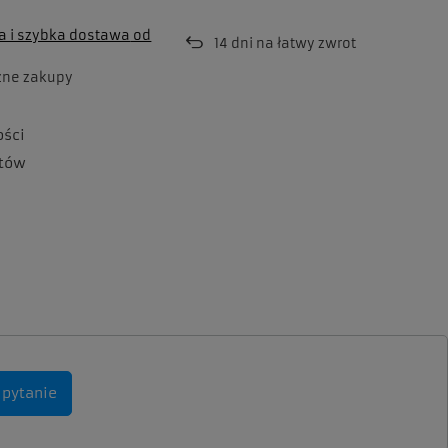
 i szybka dostawa
od
14
dni na łatwy zwrot
zne zakupy
ości
tów
 pytanie