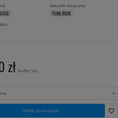
ca
Gatunek muzyczny
OITED
PUNK ROCK
uktu
0 zł
brutto
/
szt.
miar
miar
Dodaj do koszyka