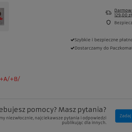
Darmowa
129,00 zł
Bezpiec
Szybkie i bezpieczne
płatn
Dostarczamy
do Paczkoma
+A/+B/
zebujesz pomocy? Masz pytania?
Zadaj
my niezwłocznie, najciekawsze pytania i odpowiedzi
publikując dla innych.