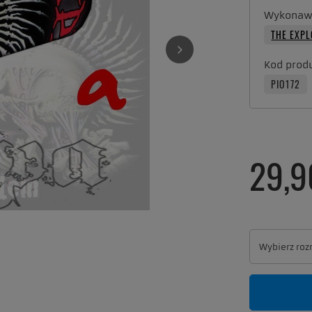
Wykonaw
THE EXPL
Kod prod
PIO172
29,9
Wybierz roz
Wybierz roz