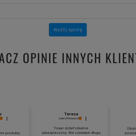
Wyślij opinię
ACZ OPINIE INNYCH KLIE
w
Teresa
zweryfikowano
Towar dotarł idealnie
Obsłu
zabezpieczony. Nie czekałam długo
ne produkty.
poziom