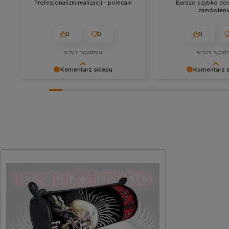
Profesjonalizm realizacji - polecam
Bardzo szybko do
zamówieni
0
0
0
w tym tygodniu
w tym tygod
Komentarz sklepu
Komentarz 
Dziękujemy za miłe słowa!
Dziękujemy za tak poz
Cieszymy się, że zakup przeszedł
- to czysta przyjemno
bezproblemowo, oraz, że możemy
takich klientów! Docen
zapewnić odpowiednią obsługę tak
wysiłek włożony w pod
świetnym klientom. Dziękujemy raz
nami Twoimi doświadc
jeszcze!
zobaczenia!