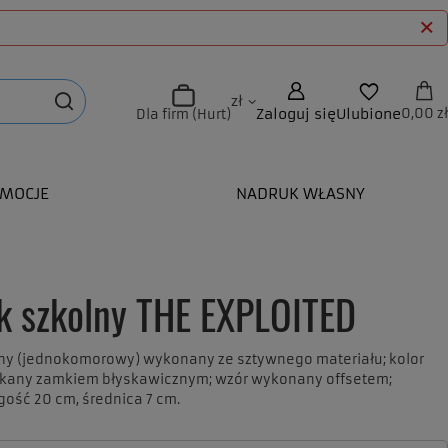
zł
Zaloguj się
Ulubione
0,00 zł
Dla firm (Hurt)
MOCJE
NADRUK WŁASNY
ik szkolny THE EXPLOITED
lny (jednokomorowy) wykonany ze sztywnego materiału; kolor
ykany zamkiem błyskawicznym; wzór wykonany offsetem;
gość 20 cm, średnica 7 cm.