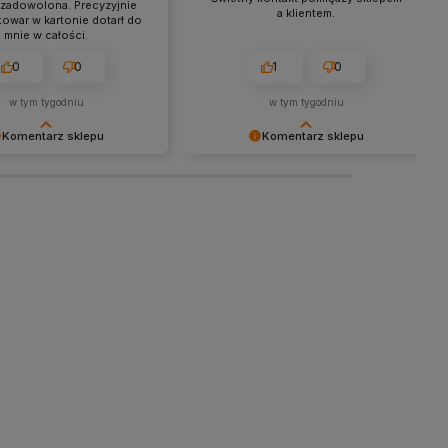
zadowolona. Precyzyjnie
a klientem.
towar w kartonie dotarł do
mnie w całości.
0
0
1
0
w tym tygodniu
w tym tygodniu
Komentarz sklepu
Komentarz sklepu
 Twoja miła opinia i
Dziękujemy bardzo za Twoją opinię!
Jesteśmy wdzięczni za tak
Twoja recenzja wiele dla nas znaczy
h klientów jak Ty. Z
- dzięki niej wiemy, że jesteśmy na
niami, obsługa sklepu.
właściwym torze :) Z
pozdrowieniami, obsługa sklepu.