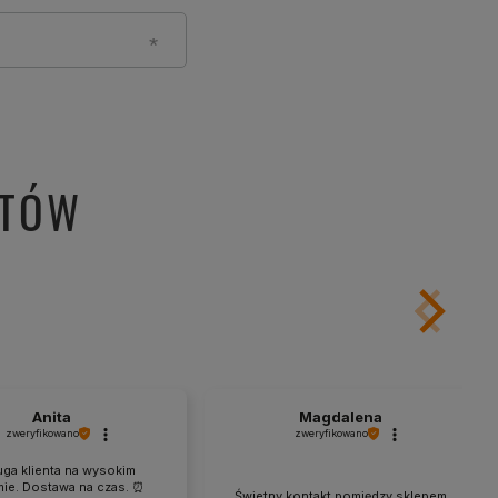
NTÓW
Anita
Magdalena
zweryfikowano
zweryfikowano
ga klienta na wysokim
ie. Dostawa na czas. ⏰
Świetny kontakt pomiędzy sklepem