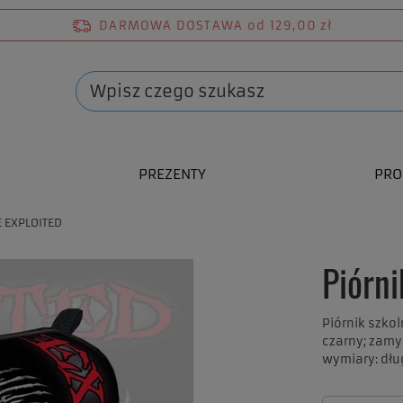
DARMOWA DOSTAWA
od 129,00 zł
PREZENTY
PRO
E EXPLOITED
Piórn
Piórnik szko
czarny; zam
wymiary: dłu