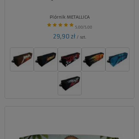
Piórnik METALLICA
5.00/5.00
29,90 zł
/
szt.