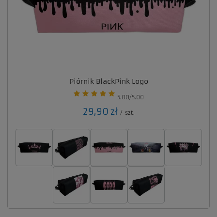
Piórnik BlackPink Logo
5.00/5.00
29,90 zł
/
szt.