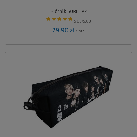
Piórnik GORILLAZ
5.00/5.00
29,90 zł
/
szt.