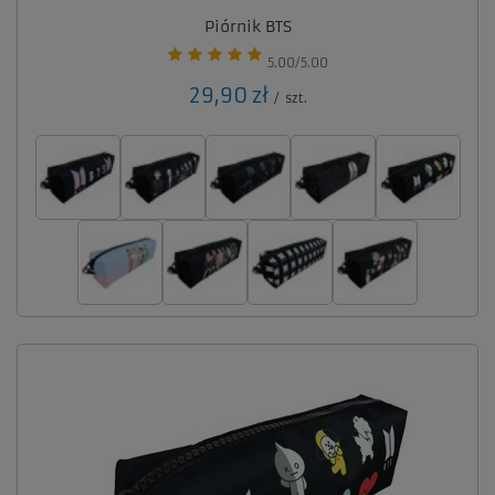
Piórnik BTS
5.00/5.00
29,90 zł
/
szt.