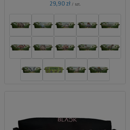
29,90 zł
/
szt.