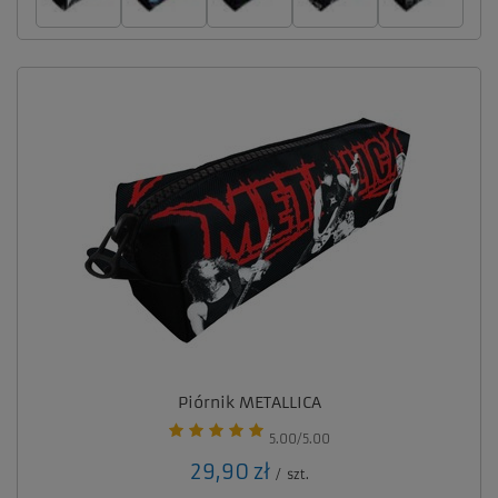
Piórnik METALLICA
5.00/5.00
29,90 zł
/
szt.