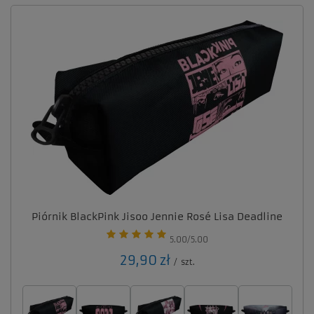
Piórnik BlackPink Jisoo Jennie Rosé Lisa Deadline
5.00/5.00
29,90 zł
/
szt.