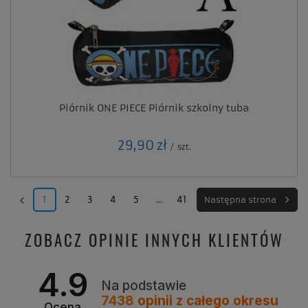
Piórnik ONE PIECE Piórnik szkolny tuba
29,90 zł
/
szt.
1
2
3
4
5
...
41
Następna strona
ZOBACZ OPINIE INNYCH KLIENTÓW
4.9
Na podstawie
7438
opinii
z całego okresu
Ocena