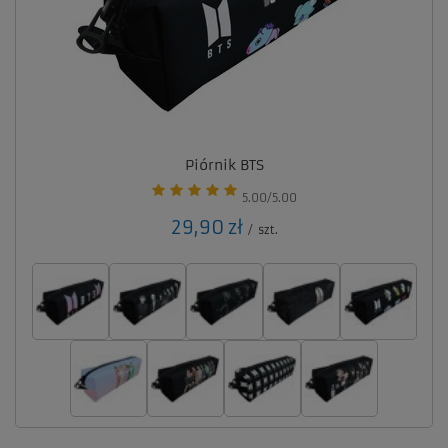
Piórnik BTS
5.00/5.00
29,90 zł
/
szt.