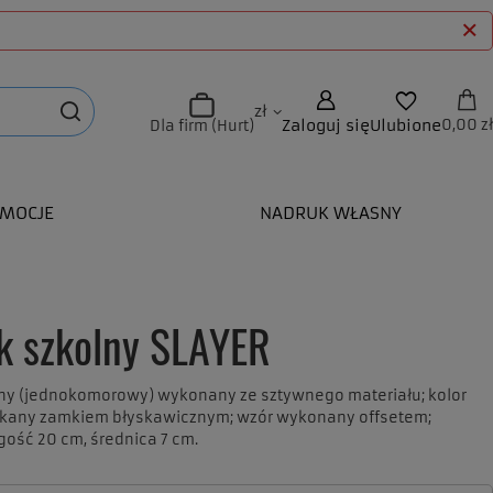
zł
Zaloguj się
Ulubione
0,00 zł
Dla firm (Hurt)
MOCJE
NADRUK WŁASNY
ik szkolny SLAYER
lny (jednokomorowy) wykonany ze sztywnego materiału; kolor
ykany zamkiem błyskawicznym; wzór wykonany offsetem;
gość 20 cm, średnica 7 cm.