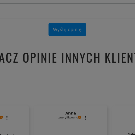
Wyślij opinię
ACZ OPINIE INNYCH KLIE
j
Anna
zweryfikowano
Nale