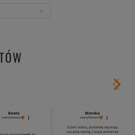
NTÓW
Beata
Monika
zweryfikowano
zweryfikowano
Dzień dobry, podzielę się moją
szczerą opinią ;) moje pierwsze
ży im się pochwała za