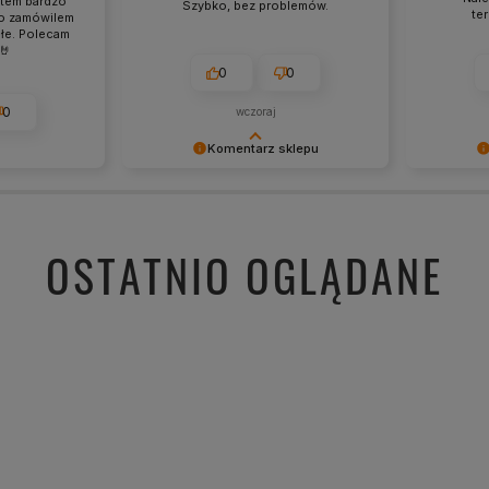
stem bardzo
Szybko, bez problemów.
te
o zamówilem
ałe. Polecam
🤘
0
0
0
wczoraj
Komentarz sklepu
Cieszy nas Twoja miła opinia i
Dziękujem
zaufanie. Jesteśmy wdzięczni za tak
- to czys
wspaniałych klientów jak Ty. Z
takich kli
pozdrowieniami, obsługa sklepu.
wysiłek wł
OSTATNIO OGLĄDANE
nami Twoi
zobaczeni