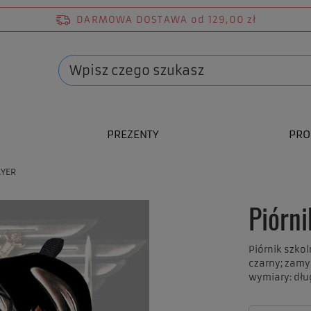
DARMOWA DOSTAWA
od 129,00 zł
PREZENTY
PRO
AYER
Piórn
Piórnik szko
czarny; zam
wymiary: dłu