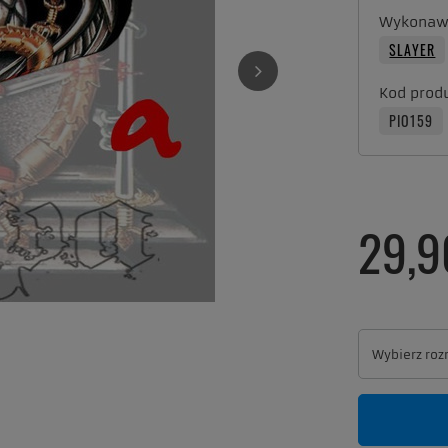
Wykonaw
SLAYER
Kod prod
PIO159
29,9
Wybierz roz
Wybierz roz