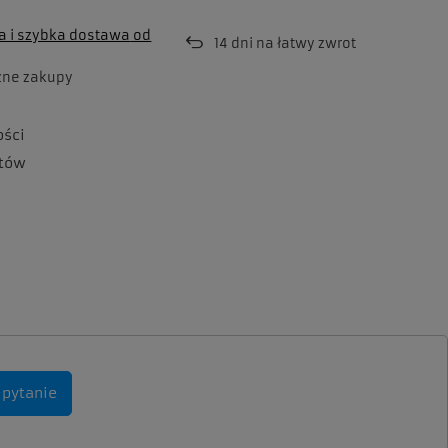
 i szybka dostawa
od
14
dni na łatwy zwrot
zne zakupy
ości
tów
 pytanie