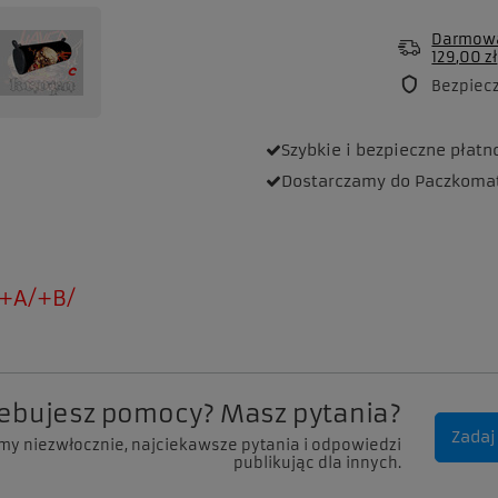
Darmowa
129,00 zł
Bezpiec
Szybkie i bezpieczne
płatn
Dostarczamy
do Paczkoma
+A/+B/
zebujesz pomocy? Masz pytania?
Zadaj
my niezwłocznie, najciekawsze pytania i odpowiedzi
publikując dla innych.