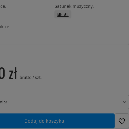
ca
Gatunek muzyczny
METAL
uktu
0 zł
brutto
/
szt.
miar
miar
Dodaj do koszyka