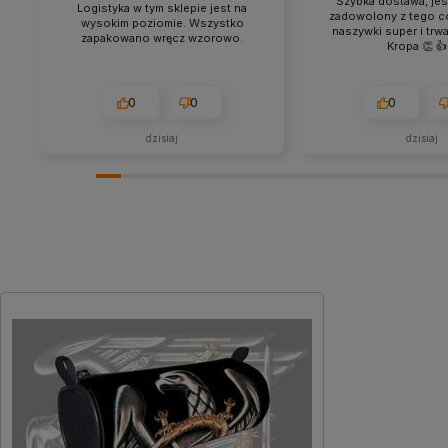
Szybka dostawa, je
Logistyka w tym sklepie jest na
zadowolony z tego c
wysokim poziomie. Wszystko
naszywki super i trw
zapakowano wręcz wzorowo.
Kropa 👏 👍
0
0
0
dzisiaj
dzisiaj