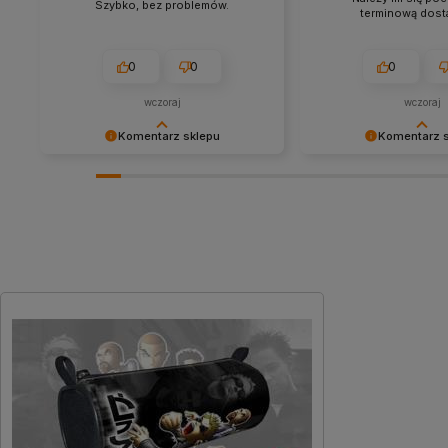
Szybko, bez problemów.
terminową dosta
0
0
0
wczoraj
wczoraj
Komentarz sklepu
Komentarz 
Cieszy nas Twoja miła opinia i
Dziękujemy za tak poz
zaufanie. Jesteśmy wdzięczni za tak
- to czysta przyjemno
wspaniałych klientów jak Ty. Z
takich klientów! Docen
pozdrowieniami, obsługa sklepu.
wysiłek włożony w pod
nami Twoimi doświadc
zobaczenia!