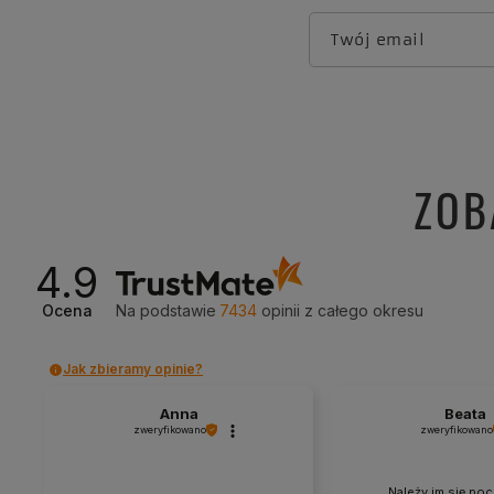
Twój email
ZOB
4.9
Ocena
Na podstawie
7434
opinii
z całego okresu
Jak zbieramy opinie?
Anna
Beata
zweryfikowano
zweryfikowano
Należy im się poc