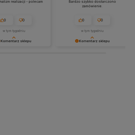
alizm realizacji - polecam
Bardzo szybko dostarczono
zamówienie.
0
0
0
0
w tym tygodniu
w tym tygodniu
Komentarz sklepu
Komentarz sklepu
y za miłe słowa!
Dziękujemy za tak pozytywną opinię
się, że zakup przeszedł
- to czysta przyjemność obsługiwać
emowo, oraz, że możemy
takich klientów! Doceniamy czas i
odpowiednią obsługę tak
wysiłek włożony w podzielenie się z
klientom. Dziękujemy raz
nami Twoimi doświadczeniami. Do
zobaczenia!