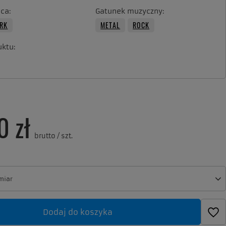
ca
Gatunek muzyczny
ARK
METAL
ROCK
uktu
0 zł
brutto
/
szt.
miar
miar
Dodaj do koszyka