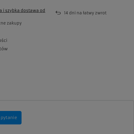
 i szybka dostawa
od
14
dni na łatwy zwrot
zne zakupy
ości
tów
 pytanie