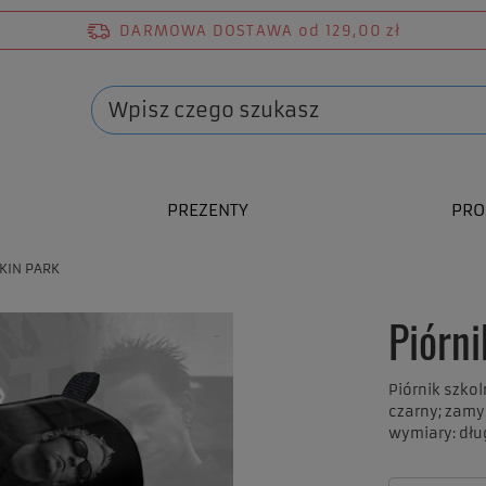
DARMOWA DOSTAWA
od 129,00 zł
PREZENTY
PRO
NKIN PARK
Piórn
Piórnik szko
czarny; zam
wymiary: dłu