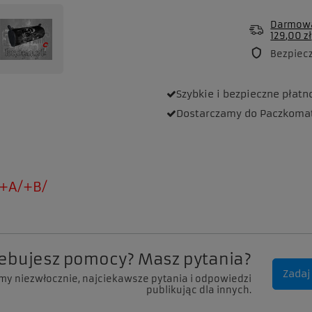
Darmowa
129,00 zł
Bezpiec
Szybkie i bezpieczne
płatn
Dostarczamy
do Paczkoma
+A/+B/
zebujesz pomocy? Masz pytania?
Zadaj
my niezwłocznie, najciekawsze pytania i odpowiedzi
publikując dla innych.