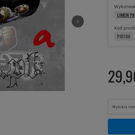
Wykonaw
LINKIN P
Kod prod
PIO106
29,9
Wybierz roz
Wybierz roz