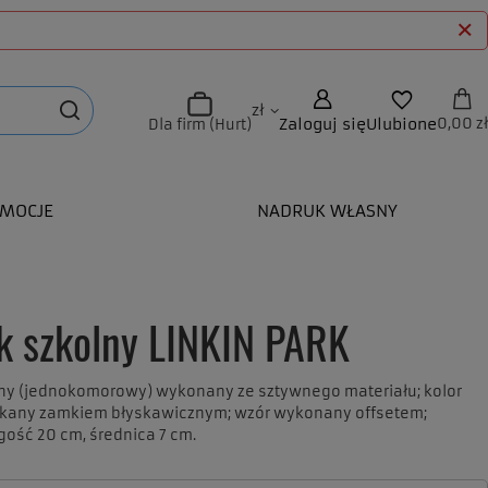
zł
Zaloguj się
Ulubione
0,00 zł
Dla firm (Hurt)
MOCJE
NADRUK WŁASNY
ik szkolny LINKIN PARK
lny (jednokomorowy) wykonany ze sztywnego materiału; kolor
ykany zamkiem błyskawicznym; wzór wykonany offsetem;
gość 20 cm, średnica 7 cm.