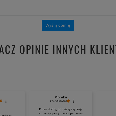
Wyślij opinię
ACZ OPINIE INNYCH KLIE
Monika
zweryfikowano
Dzień dobry, podzielę się moją
szczerą opinią ;) moje pierwsze
hwała za