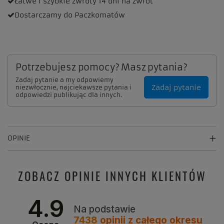
Łatwe i szybkie zwroty
14 dni na zwrot
Dostarczamy
do Paczkomatów
Potrzebujesz pomocy? Masz pytania?
Zadaj pytanie a my odpowiemy
Zadaj pytanie
niezwłocznie, najciekawsze pytania i
odpowiedzi publikując dla innych.
OPINIE
ZOBACZ OPINIE INNYCH KLIENTÓW
4.9
Na podstawie
7438
opinii
z całego okresu