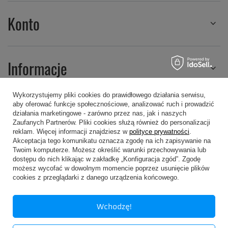
Konto
Informacje
Wykorzystujemy pliki cookies do prawidłowego działania serwisu,
aby oferować funkcje społecznościowe, analizować ruch i prowadzić
Regulaminy
działania marketingowe - zarówno przez nas, jak i naszych
Zaufanych Partnerów. Pliki cookies służą również do personalizacji
reklam. Więcej informacji znajdziesz w
polityce prywatności
.
Akceptacja tego komunikatu oznacza zgodę na ich zapisywanie na
Twoim komputerze. Możesz określić warunki przechowywania lub
dostępu do nich klikając w zakładkę „Konfiguracja zgód”. Zgodę
możesz wycofać w dowolnym momencie poprzez usunięcie plików
607 605 505
kropa@kropa.pl
cookies z przeglądarki z danego urządzenia końcowego.
P.P.H.U. KROPA
,
Chodkiewicza 16
,
05-200
Wołomin
Wchodzę!
W sklepie prezentujemy ceny brutto (z VAT).