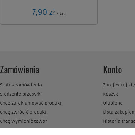
7,90 zł
/
szt.
Zamówienia
Konto
Status zamówienia
Zarejestruj się
Śledzenie przesyłki
Koszyk
Chcę zareklamować produkt
Ulubione
Chcę zwrócić produkt
Lista zakupio
Chcę wymienić towar
Historia trans
Kontakt
Moje rabaty