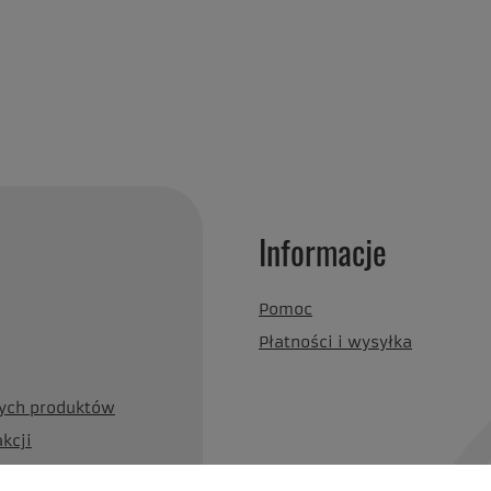
Informacje
Pomoc
Płatności i wysyłka
nych produktów
akcji