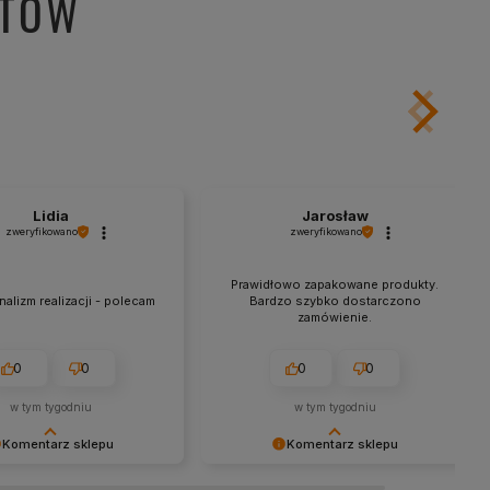
NTÓW
Lidia
Jarosław
zweryfikowano
zweryfikowano
Prawidłowo zapakowane produkty.
alizm realizacji - polecam
Bardzo szybko dostarczono
zamówienie.
0
0
0
0
w tym tygodniu
w tym tygodniu
Komentarz sklepu
Komentarz sklepu
y za miłe słowa!
Dziękujemy za tak pozytywną opinię