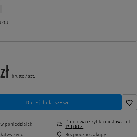
a
uktu
zł
brutto
/
szt.
Dodaj do koszyka
Darmowa i szybka dostawa
od
a
w poniedziałek
129,00 zł
 łatwy zwrot
Bezpieczne zakupy