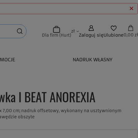
zł
Zaloguj się
Ulubione
0,00 zł
Dla firm (Hurt)
MOCJE
NADRUK WŁASNY
wka I BEAT ANOREXIA
x 7,00 cm; nadruk offsetowy, wykonany na usztywnionym
rawędzie obszyte