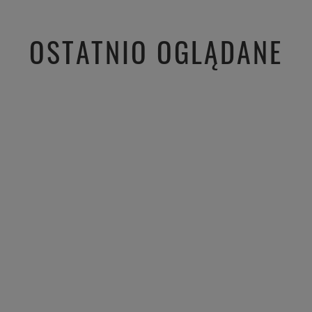
ść obsługiwać
tak dobrej opinii. Naszym
Cieszymy 
iamy czas i
priorytetem jest satysfakcja klienta i
bezprobl
zielenie się z
Twoja recenzja potwierdza nasze
zapewnić 
OSTATNIO OGLĄDANE
zeniami. Do
wysiłki - dziękujemy raz jeszcze i
świetnym 
mamy nadzieję - do szybkiego
jeszcze!
zobaczenia!