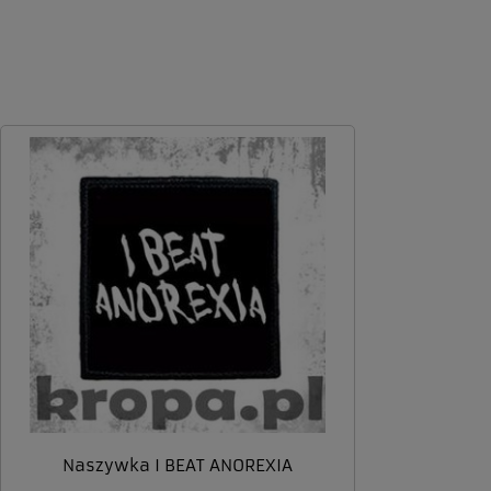
zaufanie. Jesteśmy wdzięczni za tak
- to czysta przyjemno
wspaniałych klientów jak Ty. Z
takich klientów! Docen
pozdrowieniami, obsługa sklepu.
wysiłek włożony w pod
nami Twoimi doświadc
zobaczenia!
Naszywka I BEAT ANOREXIA