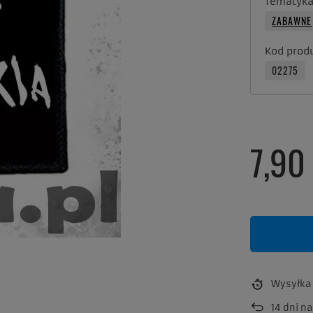
Tematyk
ZABAWNE
Kod prod
02275
7,90 
Wysyłk
14
dni na