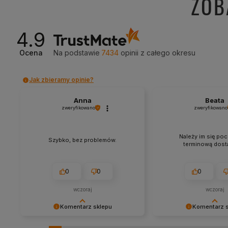
ZOB
4.9
Ocena
Na podstawie
7434
opinii
z całego okresu
Jak zbieramy opinie?
Anna
Beata
zweryfikowano
zweryfikowano
Należy im się poc
Szybko, bez problemów.
terminową dosta
0
0
0
wczoraj
wczoraj
Komentarz sklepu
Komentarz 
Cieszy nas Twoja miła opinia i
Dziękujemy za tak poz