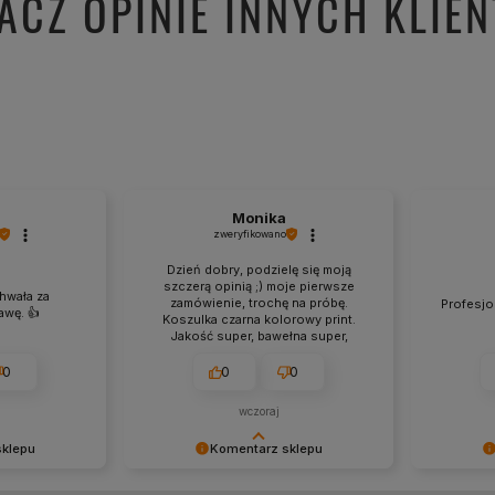
ACZ OPINIE INNYCH KLIE
Monika
zweryfikowano
Dzień dobry, podzielę się moją
szczerą opinią ;) moje pierwsze
hwała za
zamówienie, trochę na próbę.
Profesjon
wę. 👍️
Koszulka czarna kolorowy print.
Jakość super, bawełna super,
grafika wykonanie super,
wymiarowo super, optycznie
0
0
0
proporcjonalnie troszkę za duży
print do powierzchni koszulki.
wczoraj
Zamówienie przyszło szybciej niż
zapowiedź co chyba pierwszy raz
sklepu
Komentarz sklepu
mi się zdarzyło 💪 chętnie
skorzystam ponownie, duży wybór,
ytywną opinię
Dziękujemy za pozostawienie nam
Dziękujem
ciekawe wzory. 💯❤️