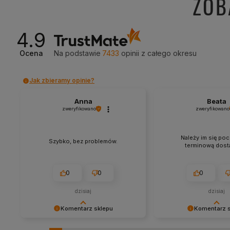
ZOB
4.9
Ocena
Na podstawie
7433
opinii
z całego okresu
Jak zbieramy opinie?
Anna
Beata
zweryfikowano
zweryfikowano
Należy im się poc
Szybko, bez problemów.
terminową dosta
0
0
0
dzisiaj
dzisiaj
Komentarz sklepu
Komentarz 
Cieszy nas Twoja miła opinia i
Dziękujemy za tak poz