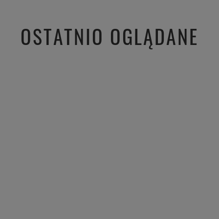
ść obsługiwać
tak dobrej opinii. Naszym
Cieszymy 
iamy czas i
priorytetem jest satysfakcja klienta i
bezprobl
zielenie się z
Twoja recenzja potwierdza nasze
zapewnić 
OSTATNIO OGLĄDANE
zeniami. Do
wysiłki - dziękujemy raz jeszcze i
świetnym 
mamy nadzieję - do szybkiego
jeszcze!
zobaczenia!