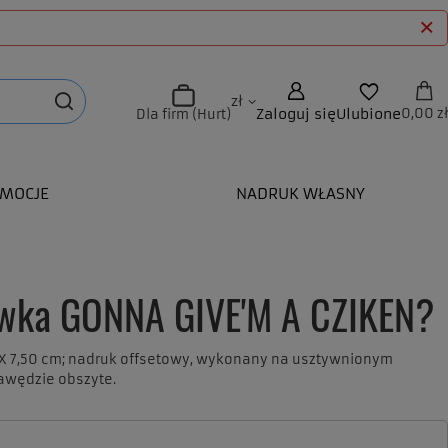
zł
Zaloguj się
Ulubione
0,00 zł
Dla firm (Hurt)
MOCJE
NADRUK WŁASNY
wka GONNA GIVE'M A CZIKEN?
X 7,50 cm; nadruk offsetowy, wykonany na usztywnionym
rawędzie obszyte.