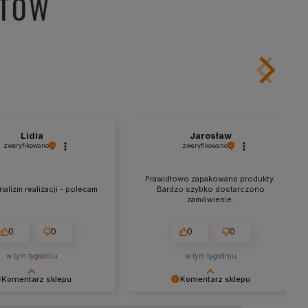
NTÓW
Lidia
Jarosław
zweryfikowano
zweryfikowano
Prawidłowo zapakowane produkty.
alizm realizacji - polecam
Bardzo szybko dostarczono
zamówienie.
0
0
0
0
w tym tygodniu
w tym tygodniu
Komentarz sklepu
Komentarz sklepu
y za miłe słowa!
Dziękujemy za tak pozytywną opinię