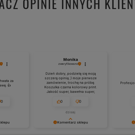
ACZ OPINIE INNYCH KLIE
Monika
zweryfikowano
Dzień dobry, podzielę się moją
szczerą opinią ;) moje pierwsze
hwała za
zamówienie, trochę na próbę.
Profesjon
wę. 👍️
Koszulka czarna kolorowy print.
Jakość super, bawełna super,
grafika wykonanie super,
wymiarowo super, optycznie
0
0
0
proporcjonalnie troszkę za duży
print do powierzchni koszulki.
dzisiaj
Zamówienie przyszło szybciej niż
zapowiedź co chyba pierwszy raz
sklepu
Komentarz sklepu
mi się zdarzyło 💪 chętnie
skorzystam ponownie, duży wybór,
ytywną opinię
Dziękujemy za pozostawienie nam
Dziękujem
ciekawe wzory. 💯❤️