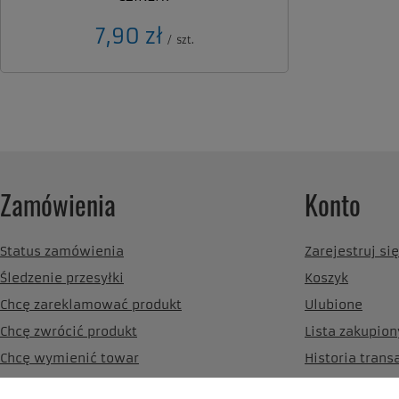
7,90 zł
/
szt.
Zamówienia
Konto
Status zamówienia
Zarejestruj się
Śledzenie przesyłki
Koszyk
Chcę zareklamować produkt
Ulubione
Chcę zwrócić produkt
Lista zakupio
Chcę wymienić towar
Historia trans
Kontakt
Moje rabaty