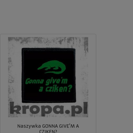
zaufanie. Jesteśmy wdzięczni za tak
- to czysta przyjemno
wspaniałych klientów jak Ty. Z
takich klientów! Docen
pozdrowieniami, obsługa sklepu.
wysiłek włożony w pod
nami Twoimi doświadc
zobaczenia!
Naszywka GONNA GIVE'M A
CZIKEN?