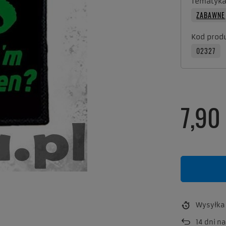
Tematyk
ZABAWNE
Kod prod
02327
7,90 
Wysyłk
14
dni na