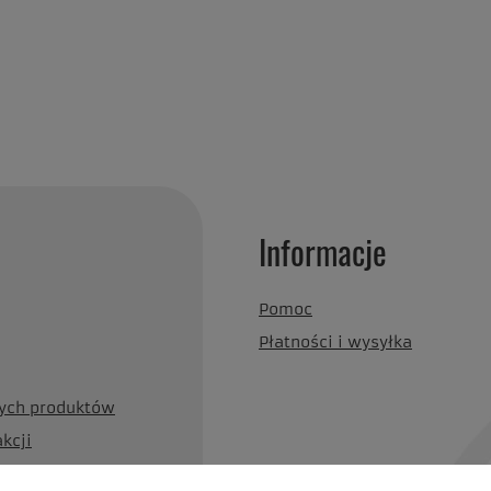
Informacje
Pomoc
Płatności i wysyłka
nych produktów
akcji