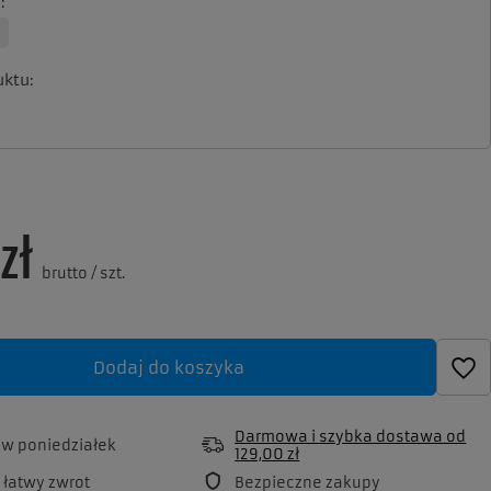
a
uktu
zł
brutto
/
szt.
Dodaj do koszyka
Darmowa i szybka dostawa
od
a
w poniedziałek
129,00 zł
 łatwy zwrot
Bezpieczne zakupy