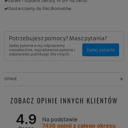
Łatwe i szybkie zwroty
14 dni na zwrot
Dostarczamy
do Paczkomatów
Potrzebujesz pomocy? Masz pytania?
Zadaj pytanie a my odpowiemy
Zadaj pytanie
niezwłocznie, najciekawsze pytania i
odpowiedzi publikując dla innych.
OPINIE
ZOBACZ OPINIE INNYCH KLIENTÓW
4.9
Na podstawie
7438
opinii
z całego okresu