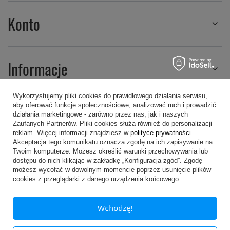
Konto
Informacje
Wykorzystujemy pliki cookies do prawidłowego działania serwisu,
aby oferować funkcje społecznościowe, analizować ruch i prowadzić
Regulaminy
działania marketingowe - zarówno przez nas, jak i naszych
Zaufanych Partnerów. Pliki cookies służą również do personalizacji
reklam. Więcej informacji znajdziesz w
polityce prywatności
.
Akceptacja tego komunikatu oznacza zgodę na ich zapisywanie na
Twoim komputerze. Możesz określić warunki przechowywania lub
dostępu do nich klikając w zakładkę „Konfiguracja zgód”. Zgodę
możesz wycofać w dowolnym momencie poprzez usunięcie plików
607 605 505
kropa@kropa.pl
cookies z przeglądarki z danego urządzenia końcowego.
P.P.H.U. KROPA
,
Chodkiewicza 16
,
05-200
Wołomin
Wchodzę!
W sklepie prezentujemy ceny brutto (z VAT).