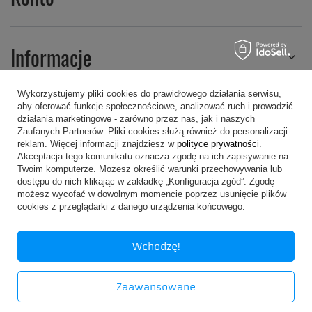
Informacje
Wykorzystujemy pliki cookies do prawidłowego działania serwisu,
aby oferować funkcje społecznościowe, analizować ruch i prowadzić
Regulaminy
działania marketingowe - zarówno przez nas, jak i naszych
Zaufanych Partnerów. Pliki cookies służą również do personalizacji
reklam. Więcej informacji znajdziesz w
polityce prywatności
.
Akceptacja tego komunikatu oznacza zgodę na ich zapisywanie na
Twoim komputerze. Możesz określić warunki przechowywania lub
dostępu do nich klikając w zakładkę „Konfiguracja zgód”. Zgodę
możesz wycofać w dowolnym momencie poprzez usunięcie plików
607 605 505
kropa@kropa.pl
cookies z przeglądarki z danego urządzenia końcowego.
P.P.H.U. KROPA
,
Chodkiewicza 16
,
05-200
Wołomin
Wchodzę!
W sklepie prezentujemy ceny brutto (z VAT).
Zaawansowane