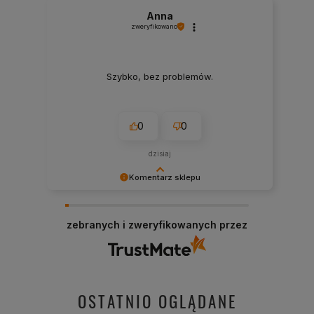
Anna
zweryfikowano
Szybko, bez problemów.
0
0
dzisiaj
Komentarz sklepu
Cieszy nas Twoja miła opinia i zaufanie.
Jesteśmy wdzięczni za tak wspaniałych klientów
zebranych i zweryfikowanych przez
jak Ty. Z pozdrowieniami, obsługa sklepu.
OSTATNIO OGLĄDANE