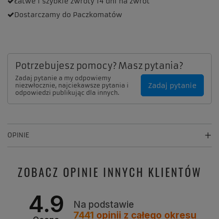
Łatwe i szybkie zwroty
14 dni na zwrot
Dostarczamy
do Paczkomatów
Potrzebujesz pomocy? Masz pytania?
Zadaj pytanie a my odpowiemy
Zadaj pytanie
niezwłocznie, najciekawsze pytania i
odpowiedzi publikując dla innych.
OPINIE
ZOBACZ OPINIE INNYCH KLIENTÓW
4.9
Na podstawie
7441
opinii
z całego okresu