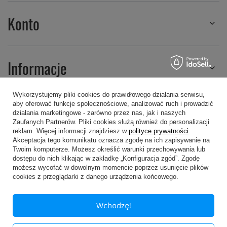
Konto
Informacje
Wykorzystujemy pliki cookies do prawidłowego działania serwisu,
aby oferować funkcje społecznościowe, analizować ruch i prowadzić
Regulaminy
działania marketingowe - zarówno przez nas, jak i naszych
Zaufanych Partnerów. Pliki cookies służą również do personalizacji
reklam. Więcej informacji znajdziesz w
polityce prywatności
.
Akceptacja tego komunikatu oznacza zgodę na ich zapisywanie na
Twoim komputerze. Możesz określić warunki przechowywania lub
dostępu do nich klikając w zakładkę „Konfiguracja zgód”. Zgodę
możesz wycofać w dowolnym momencie poprzez usunięcie plików
607 605 505
kropa@kropa.pl
cookies z przeglądarki z danego urządzenia końcowego.
P.P.H.U. KROPA
,
Chodkiewicza 16
,
05-200
Wołomin
Wchodzę!
W sklepie prezentujemy ceny brutto (z VAT).