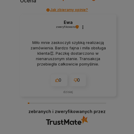
Ocena
Jak zbieramy opinie?
Ewa
zweryfikowano
Miło mnie zaskoczyli szybką realizacją
zamówienia. Bardzo fajna i miła obsługa
klienta👏. Paczkę dostarczono w
nienaruszonym stanie. Transakcja
przebiegła całkowicie pomyślnie.
Zamówiony produkt przyszedł przed
czasem. Informacje o wysyłce
0
0
otrzymywałam na bieżąco.
dzisiaj
zebranych i zweryfikowanych przez