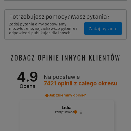
Potrzebujesz pomocy? Masz pytania?
Zadaj pytanie a my odpowiemy
Zadaj pytanie
niezwłocznie, najciekawsze pytania i
odpowiedzi publikując dla innych.
ZOBACZ OPINIE INNYCH KLIENTÓW
4.9
Na podstawie
7421
opinii
z całego okresu
Ocena
Jak zbieramy opinie?
Lidia
zweryfikowano