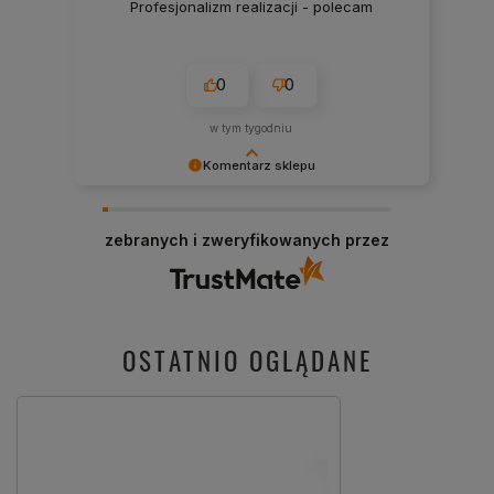
Profesjonalizm realizacji - polecam
0
0
w tym tygodniu
Komentarz sklepu
Dziękujemy za miłe słowa! Cieszymy się, że
zakup przeszedł bezproblemowo, oraz, że
zebranych i zweryfikowanych przez
możemy zapewnić odpowiednią obsługę tak
świetnym klientom. Dziękujemy raz jeszcze!
OSTATNIO OGLĄDANE