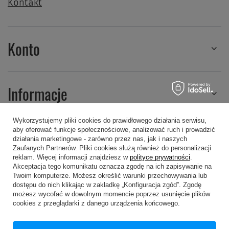
Kontakt
Konto
Informacje
Wykorzystujemy pliki cookies do prawidłowego działania serwisu,
aby oferować funkcje społecznościowe, analizować ruch i prowadzić
Regulaminy
działania marketingowe - zarówno przez nas, jak i naszych
Zaufanych Partnerów. Pliki cookies służą również do personalizacji
reklam. Więcej informacji znajdziesz w
polityce prywatności
.
Akceptacja tego komunikatu oznacza zgodę na ich zapisywanie na
Twoim komputerze. Możesz określić warunki przechowywania lub
dostępu do nich klikając w zakładkę „Konfiguracja zgód”. Zgodę
możesz wycofać w dowolnym momencie poprzez usunięcie plików
607 605 505
kropa@kropa.pl
cookies z przeglądarki z danego urządzenia końcowego.
P.P.H.U. KROPA
,
Chodkiewicza 16
,
05-200
Wołomin