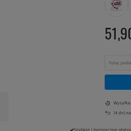
51,9
Wysyłk
14
dni na
Szybkie i bezpieczne
płatn