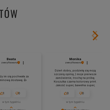
NTÓW
Beata
Monika
zweryfikowano
zweryfikowano
Dzień dobry, podzielę się moją
szczerą opinią ;) moje pierwsze
ży im się pochwała za
zamówienie, trochę na próbę.
rminową dostawę. 👍️
Koszulka czarna kolorowy print.
Jakość super, bawełna super,
grafika wykonanie super,
wymiarowo super, optycznie
1
0
0
0
proporcjonalnie troszkę za duży
print do powierzchni koszulki.
w tym tygodniu
w tym tygodniu
Zamówienie przyszło szybciej niż
zapowiedź co chyba pierwszy raz