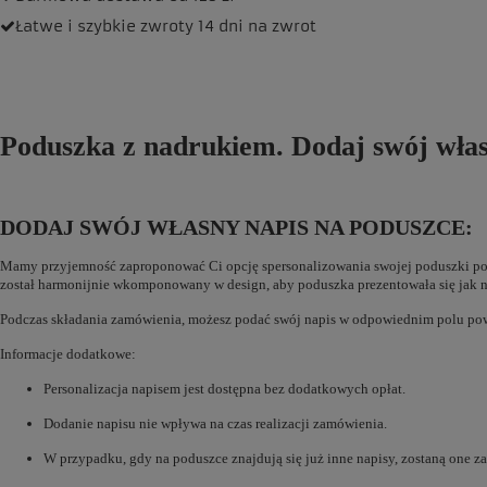
Łatwe i szybkie zwroty
14 dni na zwrot
Poduszka z nadrukiem. Dodaj swój włas
DODAJ SWÓJ WŁASNY NAPIS NA PODUSZCE:
Mamy przyjemność zaproponować Ci opcję spersonalizowania swojej poduszki popr
został harmonijnie wkomponowany w design, aby poduszka prezentowała się jak na
Podczas składania zamówienia, możesz podać swój napis w odpowiednim polu po
Informacje dodatkowe:
Personalizacja napisem jest dostępna bez dodatkowych opłat.
Dodanie napisu nie wpływa na czas realizacji zamówienia.
W przypadku, gdy na poduszce znajdują się już inne napisy, zostaną one za