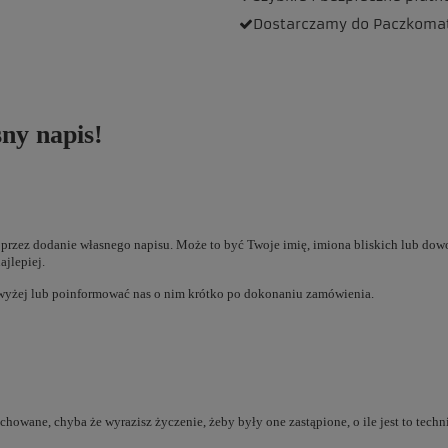
Dostarczamy
do Paczkoma
ny napis!
zez dodanie własnego napisu. Może to być Twoje imię, imiona bliskich lub dowol
jlepiej.
wyżej lub poinformować nas o nim krótko po dokonaniu zamówienia.
chowane, chyba że wyrazisz życzenie, żeby były one zastąpione, o ile jest to tech