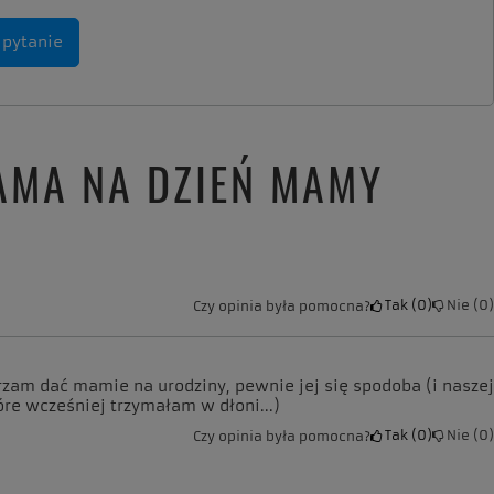
 pytanie
AMA NA DZIEŃ MAMY
Tak
0
Nie
0
Czy opinia była pomocna?
rzam dać mamie na urodziny, pewnie jej się spodoba (i naszej
óre wcześniej trzymałam w dłoni...)
Tak
0
Nie
0
Czy opinia była pomocna?