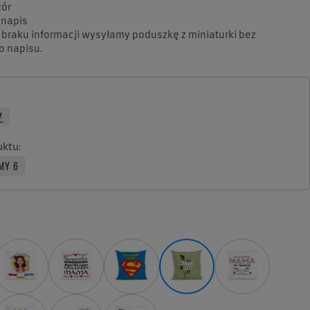
zór
 napis
braku informacji wysyłamy poduszkę z miniaturki bez
 napisu.
Y
uktu
MY 6