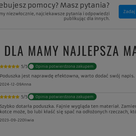
zebujesz pomocy? Masz pytania?
Zadaj
my niezwłocznie, najciekawsze pytania i odpowiedzi
publikując dla innych.
A DLA MAMY NAJLEPSZA M
5/5
Opinia potwierdzona zakupem
Poduszka jest naprawdę efektowna, warto dodać swój napis.
2024-12-09
Anna
5/5
Opinia potwierdzona zakupem
Szybko dotarła poduszka. Fajnie wygląda ten materiał. Zamie
kotce może, bo lubi kłaść się spać na odłożonych rzeczach, kt
2023-09-22
Oliwia