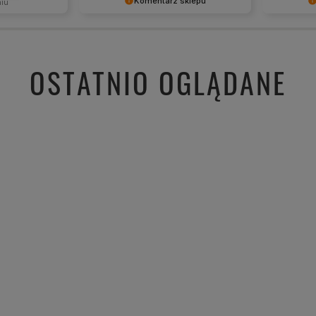
Komentarz sklepu
niu
Cieszy nas Twoja miła opinia i
Dziękujem
zaufanie. Jesteśmy wdzięczni za tak
- to czys
wspaniałych klientów jak Ty. Z
takich kli
pozdrowieniami, obsługa sklepu.
wysiłek wł
OSTATNIO OGLĄDANE
nami Twoi
zobaczeni