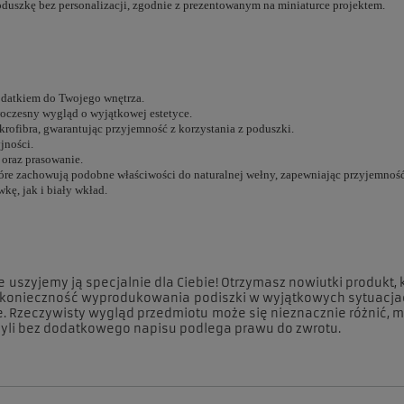
duszkę bez personalizacji, zgodnie z prezentowanym na miniaturce projektem.
odatkiem do Twojego wnętrza.
oczesny wygląd o wyjątkowej estetyce.
rofibra, gwarantując przyjemność z korzystania z poduszki.
jności.
 oraz prasowanie.
e zachowują podobne właściwości do naturalnej wełny, zapewniając przyjemność z
ę, jak i biały wkład.
zyjemy ją specjalnie dla Ciebie! Otrzymasz nowiutki produkt, kt
a konieczność wyprodukowania podiszki w wyjątkowych sytuacjac
je. Rzeczywisty wygląd przedmiotu może się nieznacznie różnić, 
zyli bez dodatkowego napisu podlega prawu do zwrotu.