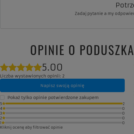
Potr
Zadaj pytanie a my odpowie
OPINIE O PODUSZK
5.00
Liczba wystawionych opinii: 2
Napisz swoją opinię
Pokaż tylko opinie potwierdzone zakupem
5
2
4
0
3
0
2
0
1
0
Kliknij ocenę aby filtrować opinie