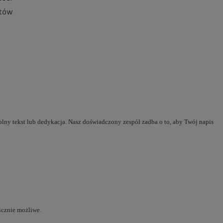
tów
ny tekst lub dedykacja. Nasz doświadczony zespół zadba o to, aby Twój napis
nicznie możliwe.