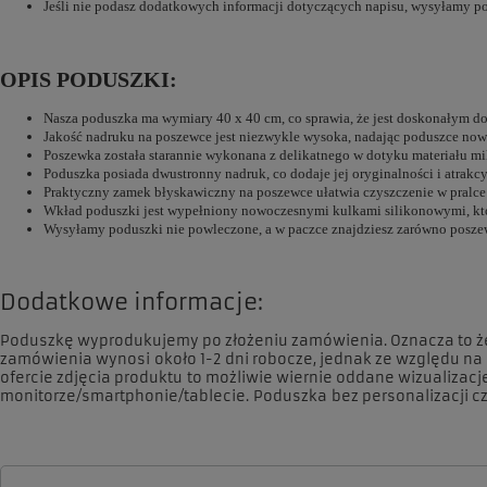
Jeśli nie podasz dodatkowych informacji dotyczących napisu, wysyłamy po
OPIS PODUSZKI:
Nasza poduszka ma wymiary 40 x 40 cm, co sprawia, że jest doskonałym d
Jakość nadruku na poszewce jest niezwykle wysoka, nadając poduszce now
Poszewka została starannie wykonana z delikatnego w dotyku materiału mik
Poduszka posiada dwustronny nadruk, co dodaje jej oryginalności i atrakcy
Praktyczny zamek błyskawiczny na poszewce ułatwia czyszczenie w pralce
Wkład poduszki jest wypełniony nowoczesnymi kulkami silikonowymi, któr
Wysyłamy poduszki nie powleczone, a w paczce znajdziesz zarówno poszewk
Dodatkowe informacje:
Poduszkę wyprodukujemy po złożeniu zamówienia. Oznacza to że us
zamówienia wynosi około 1-2 dni robocze, jednak ze względu n
ofercie zdjęcia produktu to możliwie wiernie oddane wizualizac
monitorze/smartphonie/tablecie. Poduszka bez personalizacji c