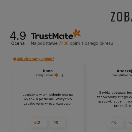
ZOB
4.9
Ocena
Na podstawie
7438
opinii
z całego okresu
Jak zbieramy opinie?
Ilona
Andrze
zweryfikowano
zweryfikowano
Szybka dostawa, je
Logistyka w tym sklepie jest na
zadowolony z tego c
wysokim poziomie. Wszystko
naszywki super i trw
zapakowano wręcz wzorowo.
Kropa 👏 👍
0
0
0