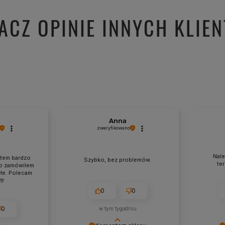
ACZ OPINIE INNYCH KLIE
j
Anna
zweryfikowano
Nale
stem bardzo
Szybko, bez problemów.
te
o zamówilem
ałe. Polecam
🤘
0
0
0
w tym tygodniu