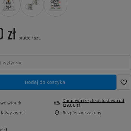
0 zł
brutto
/
szt.
Dodaj do koszyka
Darmowa i szybka dostawa
od
a
we wtorek
129,00 zł
 łatwy zwrot
Bezpieczne zakupy
ości