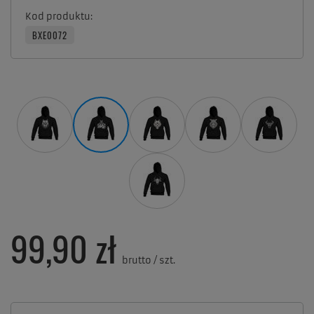
Kod produktu
BXE0072
99,90 zł
brutto
/
szt.