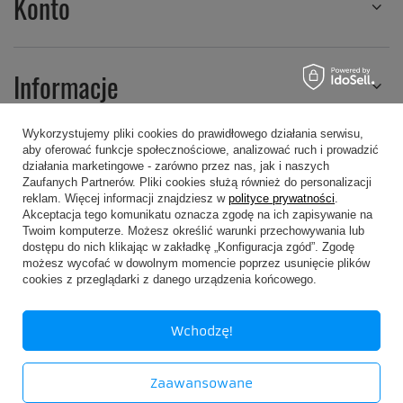
Konto
Informacje
Wykorzystujemy pliki cookies do prawidłowego działania serwisu,
aby oferować funkcje społecznościowe, analizować ruch i prowadzić
Regulaminy
działania marketingowe - zarówno przez nas, jak i naszych
Zaufanych Partnerów. Pliki cookies służą również do personalizacji
reklam. Więcej informacji znajdziesz w
polityce prywatności
.
Akceptacja tego komunikatu oznacza zgodę na ich zapisywanie na
Twoim komputerze. Możesz określić warunki przechowywania lub
dostępu do nich klikając w zakładkę „Konfiguracja zgód”. Zgodę
możesz wycofać w dowolnym momencie poprzez usunięcie plików
607 605 505
kropa@kropa.pl
cookies z przeglądarki z danego urządzenia końcowego.
P.P.H.U. KROPA
,
Chodkiewicza 16
,
05-200
Wołomin
Wchodzę!
W sklepie prezentujemy ceny brutto (z VAT).
Zaawansowane