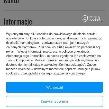
Informacje
Wykorzystujemy pliki cookies do prawidłowego działania serwisu,
aby oferować funkcje społecznościowe, analizować ruch i prowadzić
Regulaminy
działania marketingowe - zarówno przez nas, jak i naszych
Zaufanych Partnerów. Pliki cookies służą również do personalizacji
reklam. Więcej informacji znajdziesz w
polityce prywatności
.
Akceptacja tego komunikatu oznacza zgodę na ich zapisywanie na
Twoim komputerze. Możesz określić warunki przechowywania lub
dostępu do nich klikając w zakładkę „Konfiguracja zgód”. Zgodę
możesz wycofać w dowolnym momencie poprzez usunięcie plików
607 605 505
kropa@kropa.pl
cookies z przeglądarki z danego urządzenia końcowego.
P.P.H.U. KROPA
,
Chodkiewicza 16
,
05-200
Wołomin
Wchodzę!
W sklepie prezentujemy ceny brutto (z VAT).
Zaawansowane