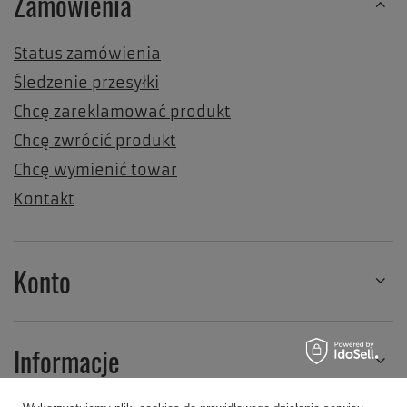
Zamówienia
Status zamówienia
Śledzenie przesyłki
Chcę zareklamować produkt
Chcę zwrócić produkt
Chcę wymienić towar
Kontakt
Konto
Informacje