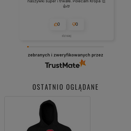
naszywki super i trwałe. Polecam Kropa 👏
👍🤘
0
0
dzisiaj
zebranych i zweryfikowanych przez
OSTATNIO OGLĄDANE