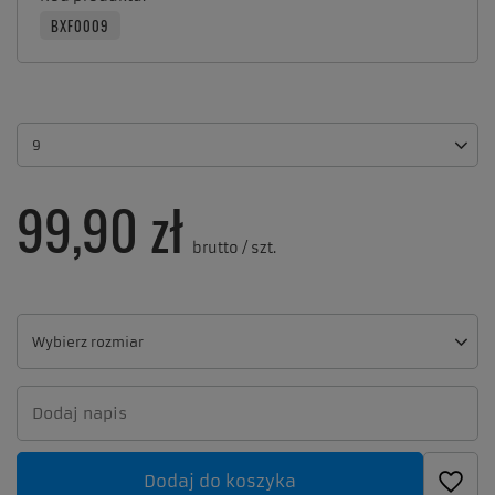
BXF0009
9
99,90 zł
brutto
/
szt.
Wybierz rozmiar
Wybierz rozmiar
Dodaj do koszyka