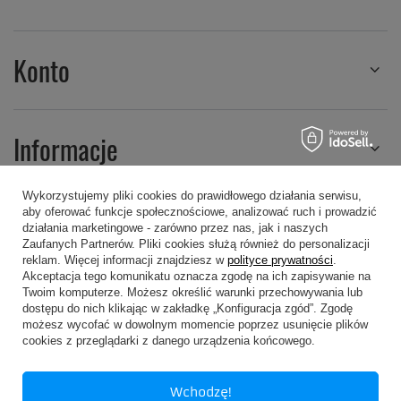
Konto
Informacje
Wykorzystujemy pliki cookies do prawidłowego działania serwisu,
aby oferować funkcje społecznościowe, analizować ruch i prowadzić
Regulaminy
działania marketingowe - zarówno przez nas, jak i naszych
Zaufanych Partnerów. Pliki cookies służą również do personalizacji
reklam. Więcej informacji znajdziesz w
polityce prywatności
.
Akceptacja tego komunikatu oznacza zgodę na ich zapisywanie na
Twoim komputerze. Możesz określić warunki przechowywania lub
dostępu do nich klikając w zakładkę „Konfiguracja zgód”. Zgodę
możesz wycofać w dowolnym momencie poprzez usunięcie plików
607 605 505
kropa@kropa.pl
cookies z przeglądarki z danego urządzenia końcowego.
P.P.H.U. KROPA
,
Chodkiewicza 16
,
05-200
Wołomin
Wchodzę!