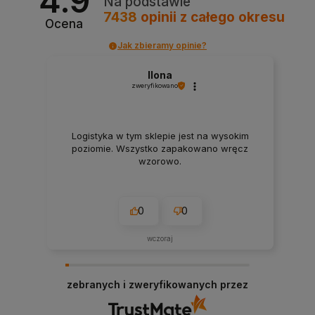
4.9
Na podstawie
7438
opinii
z całego okresu
Ocena
Jak zbieramy opinie?
Ilona
zweryfikowano
Logistyka w tym sklepie jest na wysokim
poziomie. Wszystko zapakowano wręcz
wzorowo.
0
0
wczoraj
zebranych i zweryfikowanych przez