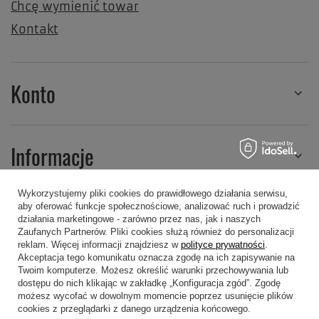
Chcę wymienić towar
Kontakt
Konto
Informacje
Wykorzystujemy pliki cookies do prawidłowego działania serwisu,
aby oferować funkcje społecznościowe, analizować ruch i prowadzić
Regulaminy
działania marketingowe - zarówno przez nas, jak i naszych
Zaufanych Partnerów. Pliki cookies służą również do personalizacji
reklam. Więcej informacji znajdziesz w
polityce prywatności
.
Akceptacja tego komunikatu oznacza zgodę na ich zapisywanie na
Twoim komputerze. Możesz określić warunki przechowywania lub
dostępu do nich klikając w zakładkę „Konfiguracja zgód”. Zgodę
możesz wycofać w dowolnym momencie poprzez usunięcie plików
607 605 505
kropa@kropa.pl
cookies z przeglądarki z danego urządzenia końcowego.