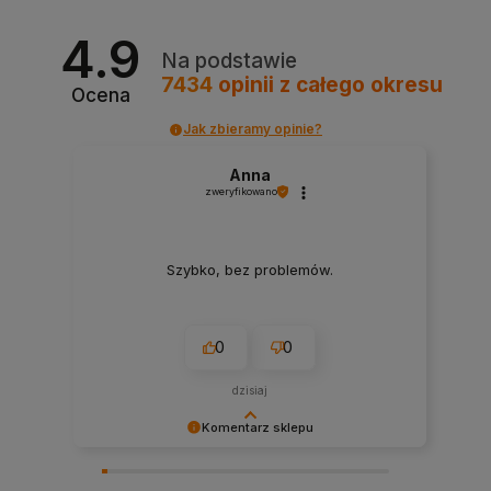
4.9
Na podstawie
7434
opinii
z całego okresu
Ocena
Jak zbieramy opinie?
Anna
zweryfikowano
Szybko, bez problemów.
0
0
dzisiaj
Komentarz sklepu
Cieszy nas Twoja miła opinia i zaufanie.
Jesteśmy wdzięczni za tak wspaniałych klientów