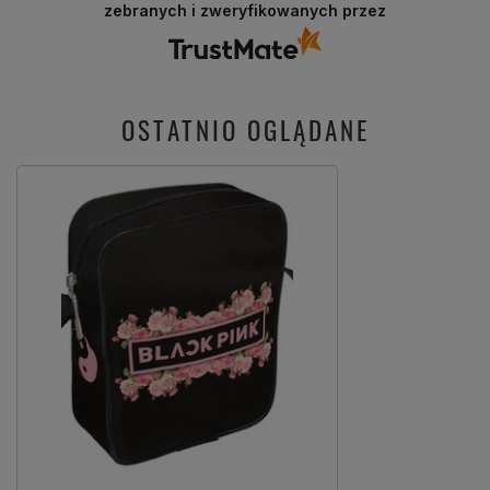
zebranych i zweryfikowanych przez
jak Ty. Z pozdrowieniami, obsługa sklepu.
OSTATNIO OGLĄDANE