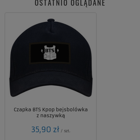
OSTATNIO OGLĄDANE
Czapka BTS Kpop bejsbolówka
z naszywką
35,90 zł
/
szt.