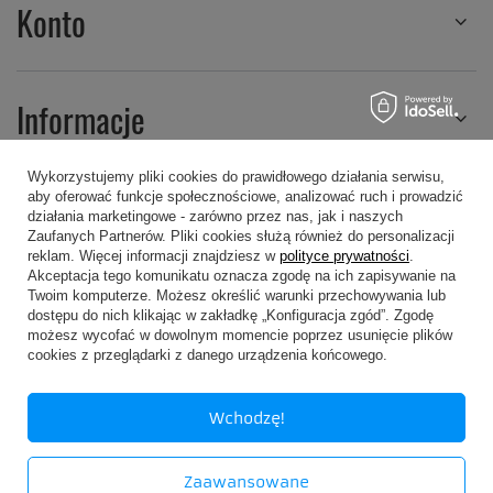
Konto
Informacje
Wykorzystujemy pliki cookies do prawidłowego działania serwisu,
aby oferować funkcje społecznościowe, analizować ruch i prowadzić
Regulaminy
działania marketingowe - zarówno przez nas, jak i naszych
Zaufanych Partnerów. Pliki cookies służą również do personalizacji
reklam. Więcej informacji znajdziesz w
polityce prywatności
.
Akceptacja tego komunikatu oznacza zgodę na ich zapisywanie na
Twoim komputerze. Możesz określić warunki przechowywania lub
dostępu do nich klikając w zakładkę „Konfiguracja zgód”. Zgodę
możesz wycofać w dowolnym momencie poprzez usunięcie plików
607 605 505
kropa@kropa.pl
cookies z przeglądarki z danego urządzenia końcowego.
P.P.H.U. KROPA
,
Chodkiewicza 16
,
05-200
Wołomin
Wchodzę!
W sklepie prezentujemy ceny brutto (z VAT).
Zaawansowane