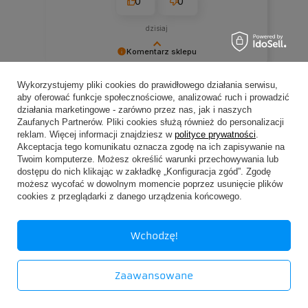
0
0
dzisiaj
Komentarz sklepu
Cieszy nas Twoja miła opinia i zaufanie.
Wykorzystujemy pliki cookies do prawidłowego działania serwisu,
Jesteśmy wdzięczni za tak wspaniałych klientów
aby oferować funkcje społecznościowe, analizować ruch i prowadzić
zebranych i zweryfikowanych przez
jak Ty. Z pozdrowieniami, obsługa sklepu.
działania marketingowe - zarówno przez nas, jak i naszych
Zaufanych Partnerów. Pliki cookies służą również do personalizacji
reklam. Więcej informacji znajdziesz w
polityce prywatności
.
Akceptacja tego komunikatu oznacza zgodę na ich zapisywanie na
Twoim komputerze. Możesz określić warunki przechowywania lub
dostępu do nich klikając w zakładkę „Konfiguracja zgód”. Zgodę
Zamówienia
możesz wycofać w dowolnym momencie poprzez usunięcie plików
cookies z przeglądarki z danego urządzenia końcowego.
Status zamówienia
Wchodzę!
Śledzenie przesyłki
Chcę zareklamować produkt
Zaawansowane
Chcę zwrócić produkt