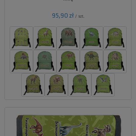
95,90 zł
/
szt.