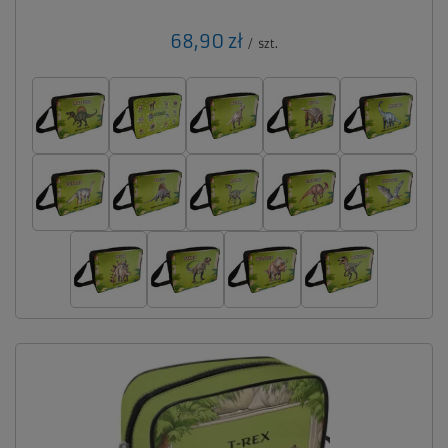
68,90 zł
/
szt.