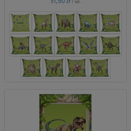
51,90 zł
/
szt.