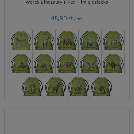
Worek Dinozaury T-Rex + imię dziecka
48,90 zł
/
szt.