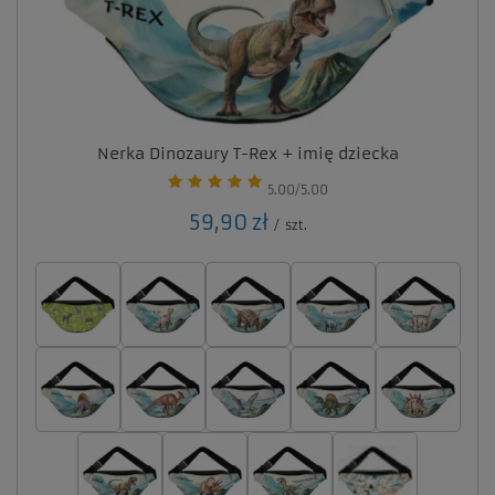
Nerka Dinozaury T-Rex + imię dziecka
5.00/5.00
59,90 zł
/
szt.