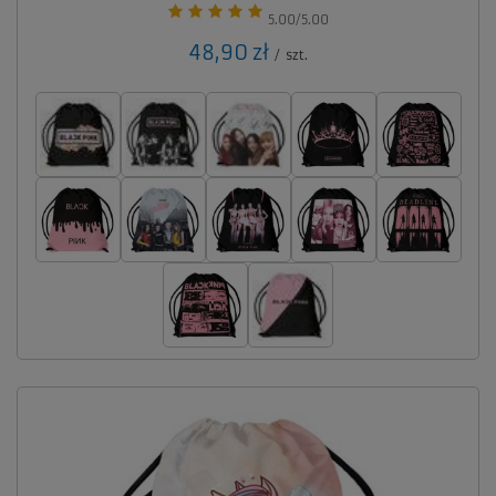
5.00/5.00
48,90 zł
/
szt.