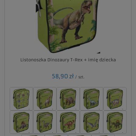
Listonoszka Dinozaury T-Rex + imię dziecka
58,90 zł
/
szt.