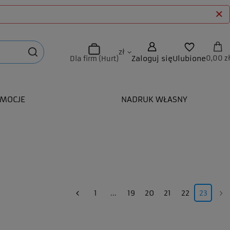
zł
Zaloguj się
Ulubione
0,00 zł
Dla firm (Hurt)
MOCJE
NADRUK WŁASNY
1
...
19
20
21
22
23