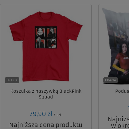
OKAZJA
OKAZJA
Koszulka z naszywką BlackPink
Podus
Squad
29,90 zł
/
szt.
Najniż
Najniższa cena produktu
w okr