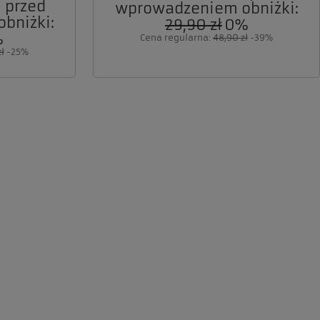
 przed
wprowadzeniem obniżki:
bniżki:
29,90 zł
0%
%
Cena regularna:
48,90 zł
-39%
ł
-25%