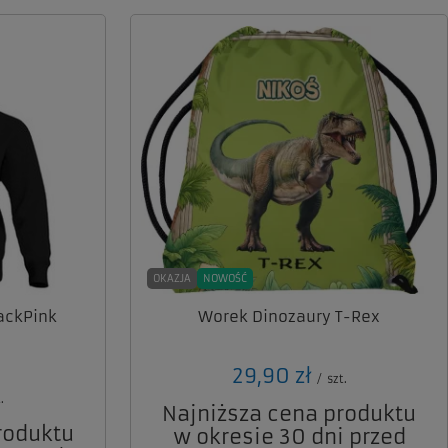
OKAZJA
NOWOŚĆ
ackPink
Worek Dinozaury T-Rex
29,90 zł
/
szt.
.
Najniższa cena produktu
roduktu
w okresie 30 dni przed