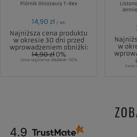
Piórnik Dinozaury T-Rex
Liston
Jennie
14,90 zł
/
szt.
Najniższa cena produktu
Najniż
w okresie 30 dni przed
w okr
wprowadzeniem obniżki:
wprowa
14,90 zł
0%
Cena regularna:
29,90 zł
-50%
Cena 
ZOB
4.9