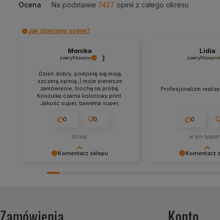
Ocena
Na podstawie
7427
opinii
z całego okresu
Jak zbieramy opinie?
Monika
Lidia
zweryfikowano
zweryfikowano
Dzień dobry, podzielę się moją
szczerą opinią ;) moje pierwsze
zamówienie, trochę na próbę.
Profesjonalizm realiza
Koszulka czarna kolorowy print.
Jakość super, bawełna super,
grafika wykonanie super,
wymiarowo super, optycznie
0
0
0
proporcjonalnie troszkę za duży
print do powierzchni koszulki.
dzisiaj
w tym tygod
Zamówienie przyszło szybciej niż
zapowiedź co chyba pierwszy raz
Komentarz sklepu
Komentarz 
mi się zdarzyło 💪 chętnie
skorzystam ponownie, duży wybór,
Dziękujemy za pozostawienie nam
Dziękujemy za miłe sł
ciekawe wzory. 💯❤️
tak dobrej opinii. Naszym
Cieszymy się, że zaku
priorytetem jest satysfakcja klienta i
bezproblemowo, oraz
Twoja recenzja potwierdza nasze
zapewnić odpowiednią
wysiłki - dziękujemy raz jeszcze i
świetnym klientom. Dz
Zamówienia
Konto
mamy nadzieję - do szybkiego
jeszcze!