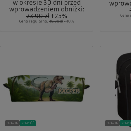
w okresie 30 dni przed
wprowa
wprowadzeniem obniżki:
23,90 zł
+25%
Cena 
Cena regularna:
49,90 zł
-40%
OKAZJA
NOWOŚĆ
OKAZJA
NOWO