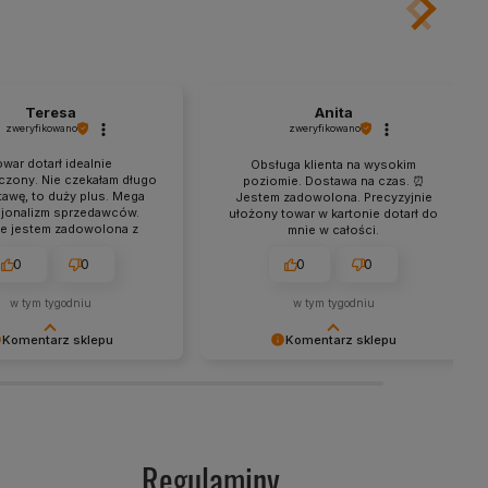
Teresa
Anita
zweryfikowano
zweryfikowano
war dotarł idealnie
Obsługa klienta na wysokim
czony. Nie czekałam długo
poziomie. Dostawa na czas. ⏰
awę, to duży plus. Mega
Jestem zadowolona. Precyzyjnie
sjonalizm sprzedawców.
ułożony towar w kartonie dotarł do
e jestem zadowolona z
mnie w całości.
zakupów.
0
0
0
0
w tym tygodniu
w tym tygodniu
Komentarz sklepu
Komentarz sklepu
y za tak pozytywną opinię
Cieszy nas Twoja miła opinia i
ta przyjemność obsługiwać
zaufanie. Jesteśmy wdzięczni za tak
entów! Doceniamy czas i
wspaniałych klientów jak Ty. Z
ożony w podzielenie się z
pozdrowieniami, obsługa sklepu.
mi doświadczeniami. Do
Regulaminy
a!