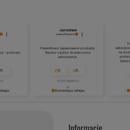
Jarosław
zweryfikowano
To
zabezpie
Prawidłowo zapakowane produkty.
na dost
cji - polecam
Bardzo szybko dostarczono
profe
zamówienie.
Zawsz
0
0
0
niu
w tym tygodniu
sklepu
Komentarz sklepu
owa!
Dziękujemy za tak pozytywną opinię
Dziękujem
p przeszedł
- to czysta przyjemność obsługiwać
- to czys
, że możemy
takich klientów! Doceniamy czas i
takich kli
 obsługę tak
wysiłek włożony w podzielenie się z
wysiłek wł
iękujemy raz
nami Twoimi doświadczeniami. Do
nami Twoi
Informacje
zobaczenia!
zobaczeni