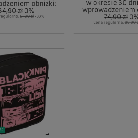
w okresie 30 dni
dzeniem obniżki:
wprowadzeniem o
34,90 zł
0%
74,90 zł
0
regularna:
51,90 zł
-33%
Cena regularna:
99,90 z
ŚĆ