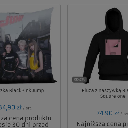
OKAZJA
zka BlackPink Jump
Bluza z naszywką Bl
Square one
34,90 zł
/
szt.
74,90 zł
/
szt
sza cena produktu
Najniższa cena p
esie 30 dni przed