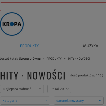
PRODUKTY
MUZYKA
Jesteś tutaj:
Strona główna
PRODUKTY
HITY · NOWOŚCI
HITY · NOWOŚCI
( ilość produktów:
446
)
Zmień sortowanie
Najlepsza trafność
Zmień ilość wyświetlanych produkt
Pokaż 20
Kategoria
Gatunek muzyczny