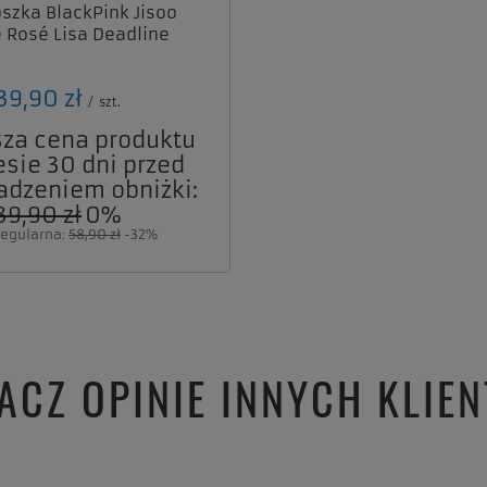
oszka BlackPink Jisoo
 Rosé Lisa Deadline
39,90 zł
/
szt.
sza cena produktu
esie 30 dni przed
dzeniem obniżki:
39,90 zł
0%
regularna:
58,90 zł
-32%
ACZ OPINIE INNYCH KLIE