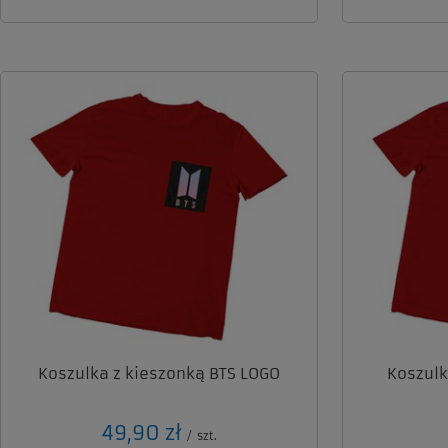
Koszulka z kieszonką BTS LOGO
Koszulk
49,90 zł
/
szt.