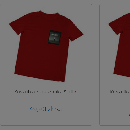
Koszulka z kieszonką Skillet
Koszulk
49,90 zł
/
szt.