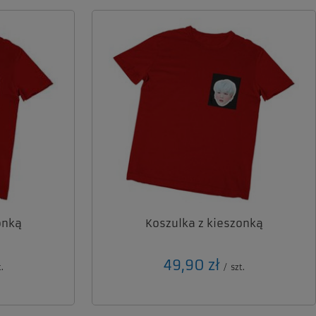
onką
Koszulka z kieszonką
49,90 zł
.
/
szt.