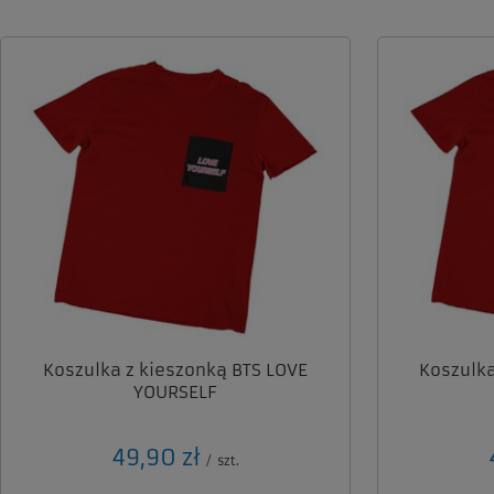
Koszulka z kieszonką BTS LOVE
Koszulka
YOURSELF
49,90 zł
/
szt.