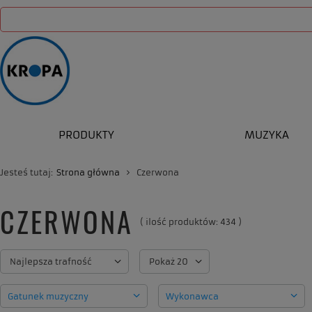
PRODUKTY
MUZYKA
Jesteś tutaj:
Strona główna
Czerwona
CZERWONA
( ilość produktów:
434
)
Zmień sortowanie
Najlepsza trafność
Zmień ilość wyświetlanych produkt
Pokaż 20
Gatunek muzyczny
Wykonawca