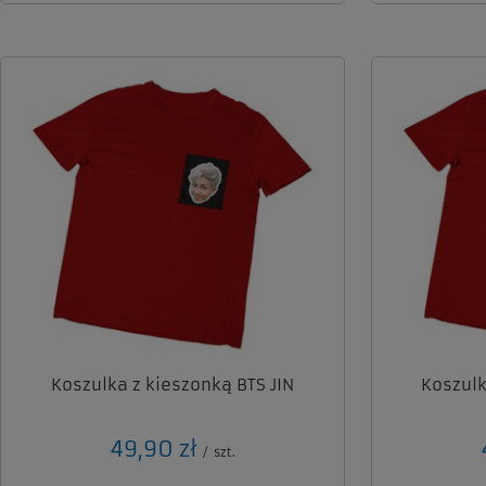
Koszulka z kieszonką BTS JIN
Koszulk
49,90 zł
/
szt.