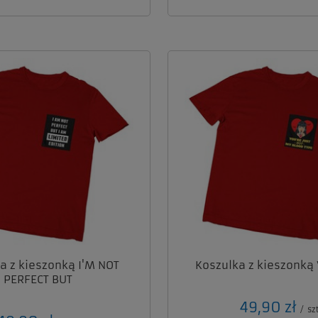
a z kieszonką I'M NOT
Koszulka z kieszonką
PERFECT BUT
49,90 zł
/
szt