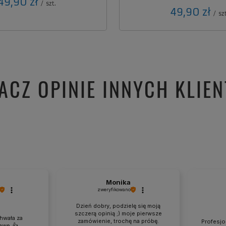
49,90 zł
/
szt.
49,90 zł
/
szt
ACZ OPINIE INNYCH KLIE
Monika
zweryfikowano
Dzień dobry, podzielę się moją
szczerą opinią ;) moje pierwsze
hwała za
zamówienie, trochę na próbę.
Profesjon
wę. 👍️