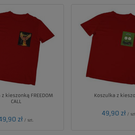
a z kieszonką FREEDOM
Koszulka z kiesz
CALL
49,90 zł
/
szt
49,90 zł
/
szt.