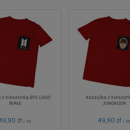
 z kieszonką BTS LOGO
Koszulka z kieszon
BIAŁE
JUNGKOOK
49,90 zł
49,90 zł
/
szt.
/
szt