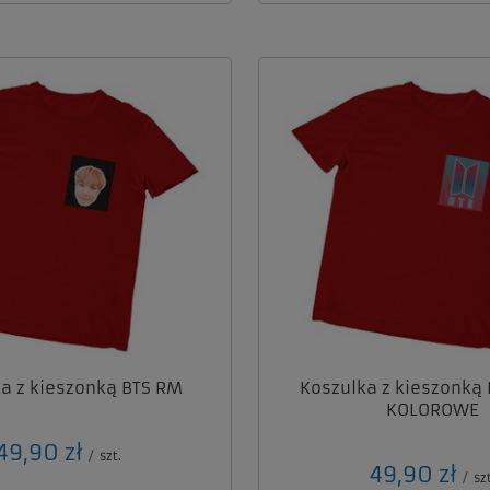
a z kieszonką BTS RM
Koszulka z kieszonką
KOLOROWE
49,90 zł
/
szt.
49,90 zł
/
szt