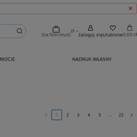
zł
Zaloguj się
Ulubione
0,00 zł
Dla firm (Hurt)
MOCJE
NADRUK WŁASNY
1
2
3
4
5
...
22