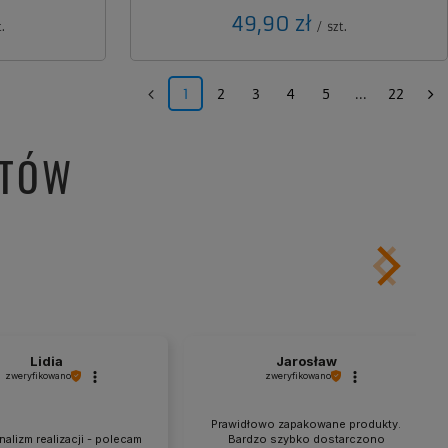
49,90 zł
.
/
szt.
1
2
3
4
5
...
22
NTÓW
Lidia
Jarosław
zweryfikowano
zweryfikowano
Prawidłowo zapakowane produkty.
alizm realizacji - polecam
Bardzo szybko dostarczono