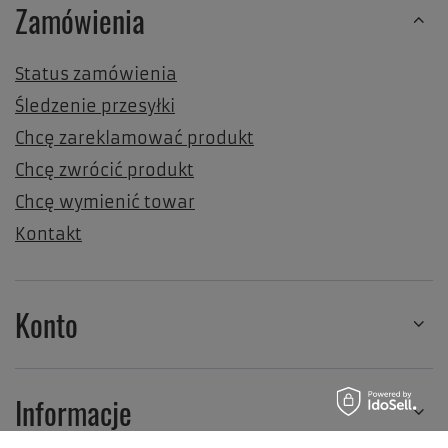
Zamówienia
Status zamówienia
Śledzenie przesyłki
Chcę zareklamować produkt
Chcę zwrócić produkt
Chcę wymienić towar
Kontakt
Konto
Informacje