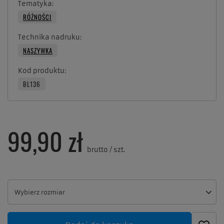
Tematyka
RÓŻNOŚCI
Technika nadruku
NASZYWKA
Kod produktu
BL136
99,90 zł
brutto
/
szt.
Wybierz rozmiar
Wybierz rozmiar