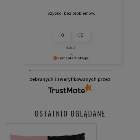
Szybko, bez problemów.
0
0
dzisiaj
Komentarz sklepu
Cieszy nas Twoja miła opinia i zaufanie.
Jesteśmy wdzięczni za tak wspaniałych klientów
zebranych i zweryfikowanych przez
jak Ty. Z pozdrowieniami, obsługa sklepu.
OSTATNIO OGLĄDANE