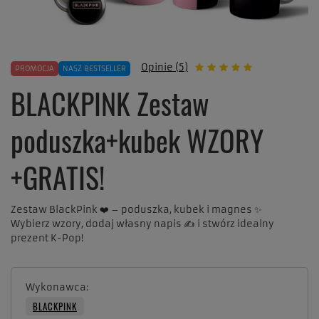
Opinie (5)
PROMOCJA
NASZ BESTSELLER
BLACKPINK Zestaw
poduszka+kubek WZORY
+GRATIS!
Zestaw BlackPink ❤️ – poduszka, kubek i magnes ✨
Wybierz wzory, dodaj własny napis ✍️ i stwórz idealny
prezent K-Pop!
Wykonawca
BLACKPINK