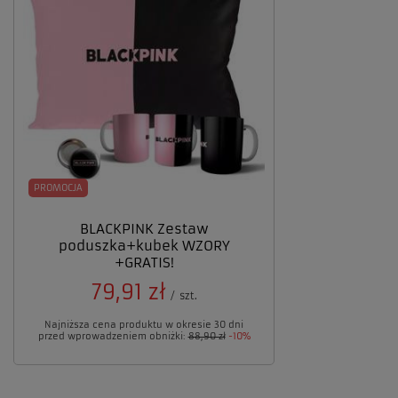
PROMOCJA
BLACKPINK Zestaw
poduszka+kubek WZORY
+GRATIS!
79,91 zł
/
szt.
Najniższa cena produktu w okresie 30 dni
przed wprowadzeniem obniżki:
88,90 zł
-10%