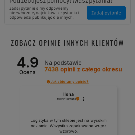
Potrzebujesz pomocy? Masz pytania?
Zadaj pytanie a my odpowiemy
Zadaj pytanie
niezwłocznie, najciekawsze pytania i
odpowiedzi publikując dla innych.
ZOBACZ OPINIE INNYCH KLIENTÓW
4.9
Na podstawie
7438
opinii
z całego okresu
Ocena
Jak zbieramy opinie?
Ilona
zweryfikowano
Logistyka w tym sklepie jest na wysokim
poziomie. Wszystko zapakowano wręcz
wzorowo.