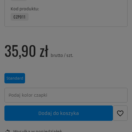
Kod produktu
CZP011
35,90 zł
brutto
/
szt.
Standard
Dodaj do koszyka
Wysyłka
w poniedziałek