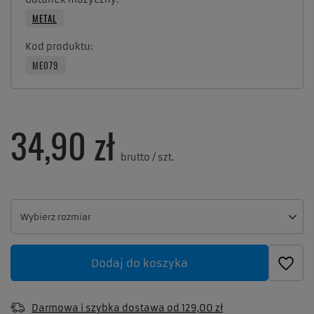
METAL
Kod produktu
ME079
34,90 zł
brutto
/
szt.
Wybierz rozmiar
Wybierz rozmiar
Dodaj do koszyka
Darmowa i szybka dostawa
od
129,00 zł