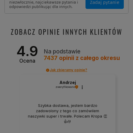
Zadaj pytanie
niezwłocznie, najciekawsze pytania i
odpowiedzi publikując dla innych.
ZOBACZ OPINIE INNYCH KLIENTÓW
4.9
Na podstawie
7437
opinii
z całego okresu
Ocena
Jak zbieramy opinie?
Andrzej
zweryfikowano
Szybka dostawa, jestem bardzo
zadowolony z tego co zamówilem
naszywki super i trwałe. Polecam Kropa 👏
👍🤘