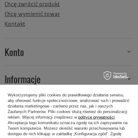
Chcę zwrócić produkt
Chcę wymienić towar
Kontakt
Konto
Informacje
Wykorzystujemy pliki cookies do prawidłowego działania serwisu,
aby oferować funkcje społecznościowe, analizować ruch i prowadzić
Regulaminy
działania marketingowe - zarówno przez nas, jak i naszych
Zaufanych Partnerów. Pliki cookies służą również do personalizacji
reklam. Więcej informacji znajdziesz w
polityce prywatności
.
Akceptacja tego komunikatu oznacza zgodę na ich zapisywanie na
Twoim komputerze. Możesz określić warunki przechowywania lub
dostępu do nich klikając w zakładkę „Konfiguracja zgód”. Zgodę