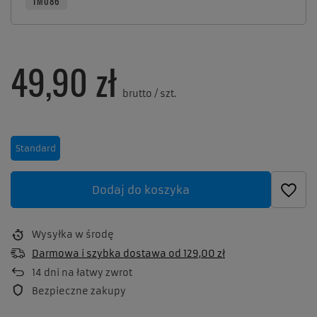
TM086
49,90 zł
brutto
/
szt.
Standard
Dodaj do koszyka
Wysyłka
w środę
Darmowa i szybka dostawa
od
129,00 zł
14
dni na łatwy zwrot
Bezpieczne zakupy