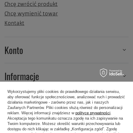
Chcę zwrócić produkt
Chcę wymienić towar
Kontakt
Konto
Informacje
Wykorzystujemy pliki cookies do prawidłowego działania serwisu,
aby oferować funkcje społecznościowe, analizować ruch i prowadzić
Regulaminy
działania marketingowe - zarówno przez nas, jak i naszych
Zaufanych Partnerów. Pliki cookies służą również do personalizacji
reklam. Więcej informacji znajdziesz w
polityce prywatności
.
Akceptacja tego komunikatu oznacza zgodę na ich zapisywanie na
Twoim komputerze. Możesz określić warunki przechowywania lub
dostępu do nich klikając w zakładkę „Konfiguracja zgód”. Zgodę