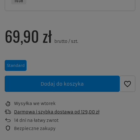
T038
69,90 zł
brutto
/
szt.
Standard
Dodaj do koszyka
Wysyłka
we wtorek
Darmowa i szybka dostawa
od
129,00 zł
14
dni na łatwy zwrot
Bezpieczne zakupy