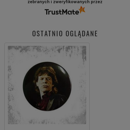
zebranych i zweryfikowanych przez
jak Ty. Z pozdrowieniami, obsługa sklepu.
OSTATNIO OGLĄDANE