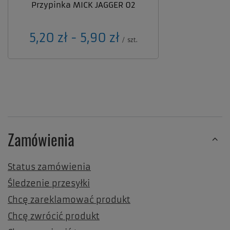
Przypinka MICK JAGGER 02
od
5,20 zł
-
do
5,90 zł
/
szt.
Zamówienia
Status zamówienia
Śledzenie przesyłki
Chcę zareklamować produkt
Chcę zwrócić produkt