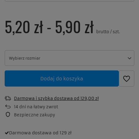
5,20 zł
-
5,90 zł
brutto
/
szt.
Wybierz rozmiar
Wybierz rozmiar
Dodaj do koszyka
Darmowa i szybka dostawa
od
129,00 zł
14
dni na łatwy zwrot
Bezpieczne zakupy
Darmowa dostawa
od 129 zł