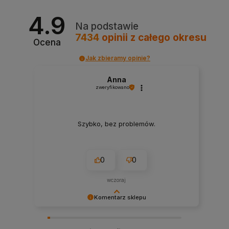
4.9
Na podstawie
7434
opinii
z całego okresu
Ocena
Jak zbieramy opinie?
Anna
zweryfikowano
Szybko, bez problemów.
0
0
wczoraj
Komentarz sklepu
Cieszy nas Twoja miła opinia i zaufanie.
Jesteśmy wdzięczni za tak wspaniałych klientów