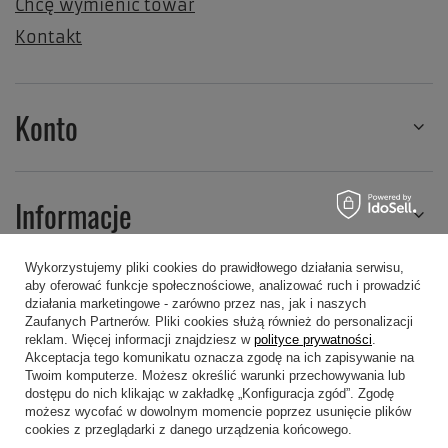
Chcę wymienić towar
Kontakt
Konto
Informacje
Wykorzystujemy pliki cookies do prawidłowego działania serwisu,
aby oferować funkcje społecznościowe, analizować ruch i prowadzić
Regulaminy
działania marketingowe - zarówno przez nas, jak i naszych
Zaufanych Partnerów. Pliki cookies służą również do personalizacji
reklam. Więcej informacji znajdziesz w
polityce prywatności
.
Akceptacja tego komunikatu oznacza zgodę na ich zapisywanie na
Twoim komputerze. Możesz określić warunki przechowywania lub
dostępu do nich klikając w zakładkę „Konfiguracja zgód”. Zgodę
możesz wycofać w dowolnym momencie poprzez usunięcie plików
607 605 505
kropa@kropa.pl
cookies z przeglądarki z danego urządzenia końcowego.
P.P.H.U. KROPA
,
Chodkiewicza 16
,
05-200
Wołomin