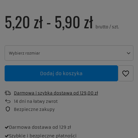
5,20 zł
-
5,90 zł
brutto
/
szt.
Wybierz rozmiar
Wybierz rozmiar
Dodaj do koszyka
Darmowa i szybka dostawa
od
129,00 zł
14
dni na łatwy zwrot
Bezpieczne zakupy
Darmowa dostawa
od 129 zł
Szybkie i bezpieczne
płatności