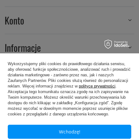
Konto
Informacje
Wykorzystujemy pliki cookies do prawidłowego działania serwisu,
aby oferować funkcje społecznościowe, analizować ruch i prowadzić
Regulaminy
działania marketingowe - zarówno przez nas, jak i naszych
Zaufanych Partnerów. Pliki cookies służą również do personalizacji
reklam. Więcej informacji znajdziesz w
polityce prywatności
.
Akceptacja tego komunikatu oznacza zgodę na ich zapisywanie na
Twoim komputerze. Możesz określić warunki przechowywania lub
dostępu do nich klikając w zakładkę „Konfiguracja zgód”. Zgodę
możesz wycofać w dowolnym momencie poprzez usunięcie plików
607 605 505
kropa@kropa.pl
cookies z przeglądarki z danego urządzenia końcowego.
P.P.H.U. KROPA
,
Chodkiewicza 16
,
05-200
Wołomin
Wchodzę!