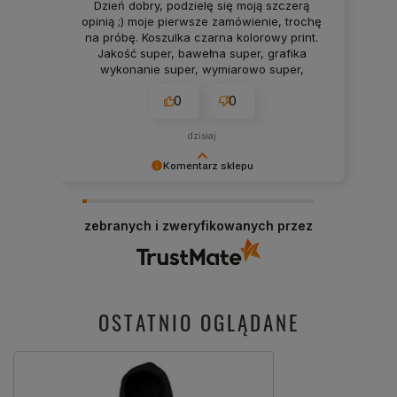
Dzień dobry, podzielę się moją szczerą
opinią ;) moje pierwsze zamówienie, trochę
na próbę. Koszulka czarna kolorowy print.
Jakość super, bawełna super, grafika
wykonanie super, wymiarowo super,
optycznie proporcjonalnie troszkę za duży
0
0
print do powierzchni koszulki. Zamówienie
przyszło szybciej niż zapowiedź co chyba
pierwszy raz mi się zdarzyło 💪 chętnie
dzisiaj
skorzystam ponownie, duży wybór,
ciekawe wzory. 💯❤️
Komentarz sklepu
Dziękujemy za pozostawienie nam tak dobrej
opinii. Naszym priorytetem jest satysfakcja
zebranych i zweryfikowanych przez
klienta i Twoja recenzja potwierdza nasze wysiłki
- dziękujemy raz jeszcze i mamy nadzieję - do
szybkiego zobaczenia!
OSTATNIO OGLĄDANE