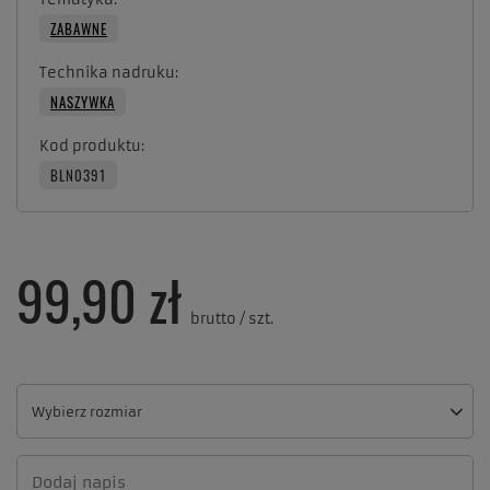
ZABAWNE
Technika nadruku
NASZYWKA
Kod produktu
BLN0391
99,90 zł
brutto
/
szt.
Wybierz rozmiar
Wybierz rozmiar