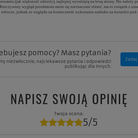
owaniu (jak większość odzieży), najlepiej wywiniętą na lewą stronę. Nie należy 
e. Rzeczywisty wygląd przedmiotu może się nieznacznie różnić, ma to związek z us
 dni robocze, jednak ze względu na konieczność wykonania nadruku na koszulce po
zebujesz pomocy? Masz pytania?
Zadaj
my niezwłocznie, najciekawsze pytania i odpowiedzi
publikując dla innych.
NAPISZ SWOJĄ OPINIĘ
Twoja ocena:
5/5