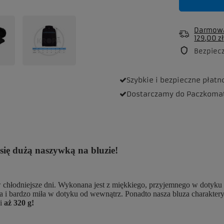
Darmowa
129,00 zł
Bezpiec
Szybkie i bezpieczne
płatn
Dostarczamy
do Paczkoma
ię dużą naszywką na bluzie!
 w chłodniejsze dni. Wykonana jest z miękkiego, przyjemnego w dotyk
pła i bardzo miła w dotyku od wewnątrz. Ponadto nasza bluza charakter
si
aż 320 g!