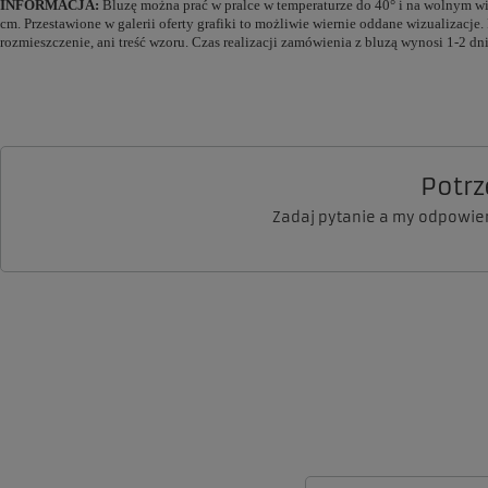
INFORMACJA:
Bluzę można prać w pralce w temperaturze do 40° i na wolnym wir
cm. Przestawione w galerii oferty grafiki to możliwie wiernie oddane wizualizacj
rozmieszczenie, ani treść wzoru. Czas realizacji zamówienia z bluzą wynosi 1-2
Potr
Zadaj pytanie a my odpowie