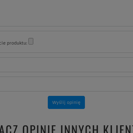
cie produktu:
Wyślij opinię
ACZ OPINIE INNYCH KLIE