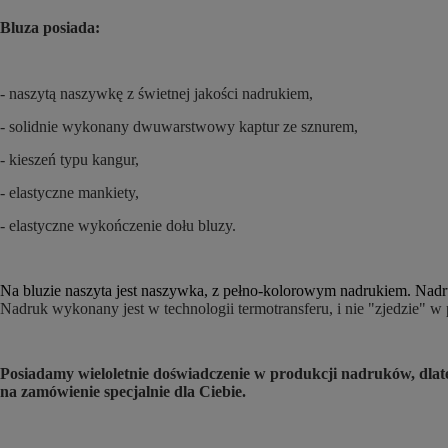
Bluza posiada:
- naszytą naszywkę z świetnej jakości nadrukiem,
- solidnie wykonany dwuwarstwowy kaptur ze sznurem,
- kieszeń typu kangur,
- elastyczne mankiety,
- elastyczne wykończenie dołu bluzy.
Na bluzie naszyta jest naszywka, z pełno-kolorowym nadrukiem. Nadru
Nadruk wykonany jest w technologii termotransferu, i nie "zjedzie" w
Posiadamy wieloletnie doświadczenie w produkcji nadruków, dl
na zamówienie specjalnie dla Ciebie.