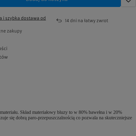
 i szybka dostawa
od
14
dni na łatwy zwrot
zne zakupy
ości
tów
u materiału. Skład materiałowy bluzy to w 80% bawełna i w 20%
yzuje się dobrą paro-przepuszczalnością co pozwala na skuteczniejsze