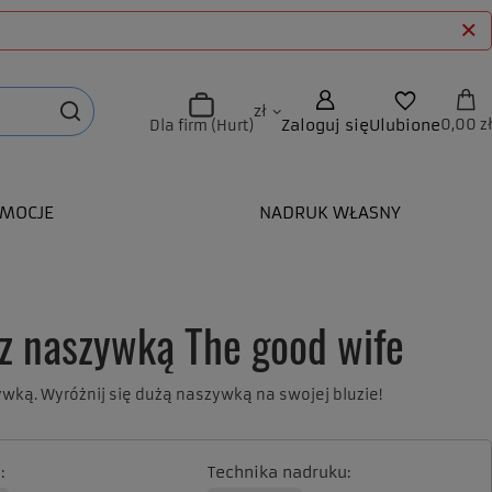
zł
Zaloguj się
Ulubione
0,00 zł
Dla firm (Hurt)
MOCJE
NADRUK WŁASNY
 z naszywką The good wife
ywką. Wyróżnij się dużą naszywką na swojej bluzie!
a
Technika nadruku